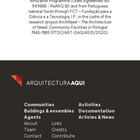
Innovation Programme (Grant Agreement No.
949686 - ReARQ.IB) and from Portuguese
national funds through FCT – Fundação para a
Ciência e a Tecnologia, I.P., in the cadre of the
research project
ArchNeed – The Architecture
of Need: Community Facilities in Portugal
1945-1985
(PTDC/ART-DAQ/6510/2020).
Communities
Activities
Buildings & ensembles
Documentation
Agents
Articles & News
About
Links
Team
Credits
Contact
Contribute