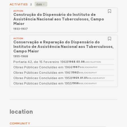
Após trabalhos de reabilitação, o edifício foi reaberto
ACTIVITIES
2
em janeiro de 2017 como Posto de Fisioterapia.
ACTION
Construção do Dispensário do Instituto de
Assistência Nacional aos Tuberculosos, Campo
Maior
1933-1937
ACTION
Conservação e Reparação do Dispensário do
Instituto de Assistência Nacional aos Tuberculosos,
Campo Maior
1955-1968
Portaria 42, de 15 fevereiro 1968
1968.03.06
LEGISLATION
Obras Públicas Concluídas em 1966
1967
BIBLIOGRAPHY
Obras Públicas Concluídas em 1961
1962
BIBLIOGRAPHY
Obras Públicas Concluídas em 1958
1959.01.01
BIBLIOGRAPHY
Obras Públicas Concluídas em 1955
1956
BIBLIOGRAPHY
location
COMMUNITY