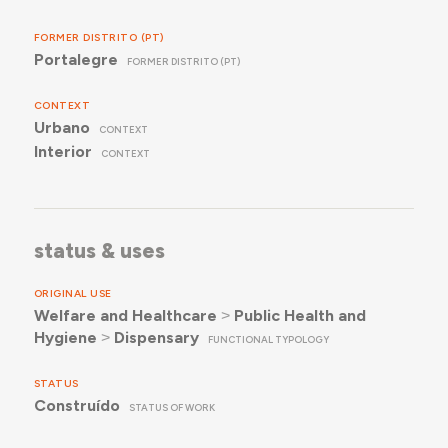
FORMER DISTRITO (PT)
Portalegre
FORMER DISTRITO (PT)
CONTEXT
Urbano
CONTEXT
Interior
CONTEXT
status & uses
ORIGINAL USE
Welfare and Healthcare
˃
Public Health and
Hygiene
˃
Dispensary
FUNCTIONAL TYPOLOGY
STATUS
Construído
STATUS OF WORK