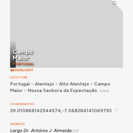
Campo
Maior
PORTUGAL
HIGHLIGHT
LOCATION
Portugal
˃
Alentejo
˃
Alto Alentejo
˃
Campo
Maior
˃
Nossa Senhora da Expectação
PLACE
COORDINATES
39.010868142944574,-7.068284141069793
ADDRESS
Largo Dr. António J. Almeida