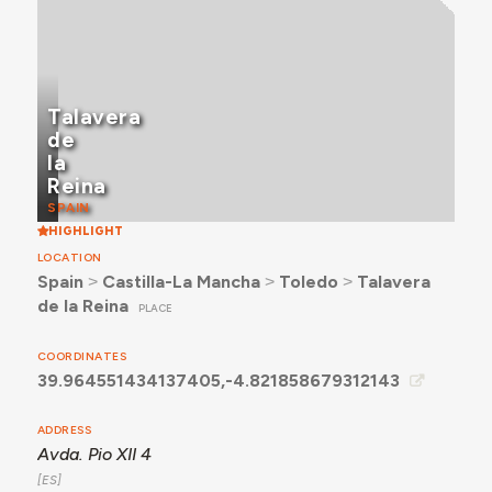
Talavera
de
la
Reina
SPAIN
HIGHLIGHT
LOCATION
Spain
˃
Castilla-La Mancha
˃
Toledo
˃
Talavera
de la Reina
PLACE
COORDINATES
39.964551434137405,-4.821858679312143
ADDRESS
Avda. Pio XII 4