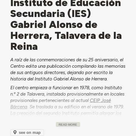
Instituto de Educación
Secundaria (IES)
Gabriel Alonso de
Herrera, Talavera de la
Reina
A raíz de las conmemoraciones de su 25 aniversario, el
Centro edita una publicación compilando las memorias
de sus antiguos directores, dejando por escrito la
historia del Instituto Gabriel Alonso de Herrera.
El centro empieza a funcionar en 1978, como Instituto
n.º 2 de Talavera, instalado provisionalmente en locales
provisionales pertenecientes al actual
CEIP José
Bárcena
. Se traslada a su edificio en el verano de 1979.
La creación del segundo Instituto permitía alargar los
estudios de bachilleratos a más alumnos y a “las capas
READ MORE
menos favorecidas de la sociedad” (Francisco Javier
González Valdepeñas, José Reglado Sequera, 2004). El
see on map