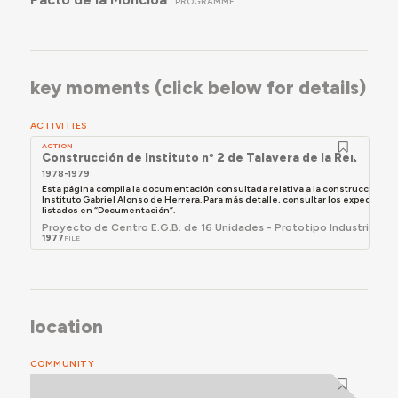
PROGRAMME
tuvieron problemas constructivos dependiendo del
clima de cada zona. “En Santander se
desmoronaron los tabiques de yeso, y en el nuestro
se dilataron las bovedillas y hubo que substituir los
key moments (click below for details)
techos” (Benjamín Martínez Yánez, 2004).
ACTIVITIES
ACTION
Construcción de Instituto nº 2 de Talavera de la Reina
1978-1979
Esta página compila la documentación consultada relativa a la construcción de
Instituto Gabriel Alonso de Herrera. Para más detalle, consultar los expediente
listados en “Documentación”.
Proyecto de Centro E.G.B. de 16 Unidades - Prototipo Industrializa
1977
FILE
location
COMMUNITY