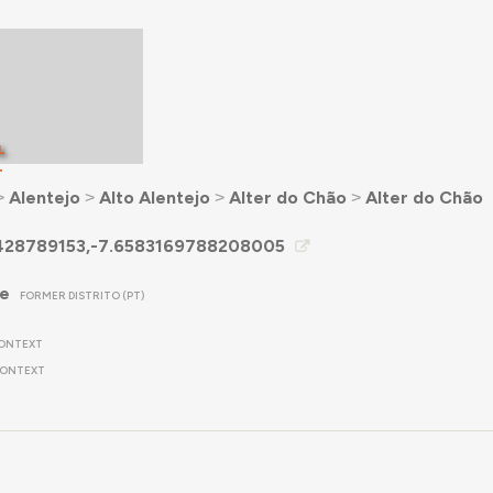
L
T
˃
Alentejo
˃
Alto Alentejo
˃
Alter do Chão
˃
Alter do Chão
428789153,-7.6583169788208005
re
FORMER DISTRITO (PT)
ONTEXT
ONTEXT