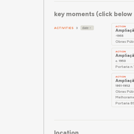
key moments (click below f
ACTION
ACTIVITIES
3
Ampliaçã
-1955
Obras Púb
ACTION
Ampliaçã
c. 1950
Portaria n
ACTION
Ampliaçã
1951-1952
Obras Púb
Melhorame
Portaria 8
location