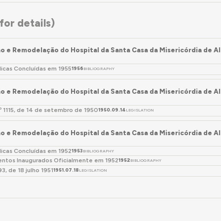
or details)
o e Remodelação do Hospital da Santa Casa da Misericórdia de Alt
licas Concluídas em 1955
1956
BIBLIOGRAPHY
o e Remodelação do Hospital da Santa Casa da Misericórdia de Alt
.º 1115, de 14 de setembro de 1950
1950.09.14
LEGISLATION
o e Remodelação do Hospital da Santa Casa da Misericórdia de Alt
licas Concluídas em 1952
1953
BIBLIOGRAPHY
ntos Inaugurados Oficialmente em 1952
1952
BIBLIOGRAPHY
93, de 18 julho 1951
1951.07.18
LEGISLATION