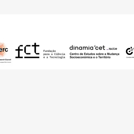
nding from the European Research Council (ERC) under the European Union’s
t Agreement No. 949686 - ReARQ.IB) and from Portuguese national funds thro
 in the cadre of the research project
ArchNeed – The Architecture of Need: Comm
1945-1985
(PTDC/ART-DAQ/6510/2020).