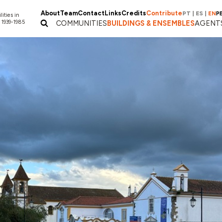
About
Team
Contact
Links
Credits
Contribute
PT
|
ES
|
EN
P
lities in
 1939-1985
COMMUNITIES
BUILDINGS & ENSEMBLES
AGENT