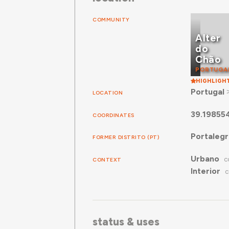
COMMUNITY
Alter
do
Chão
PORTUGA
HIGHLIGH
Portugal
LOCATION
39.19855
COORDINATES
Portaleg
FORMER DISTRITO (PT)
Urbano
CONTEXT
C
Interior
C
status & uses