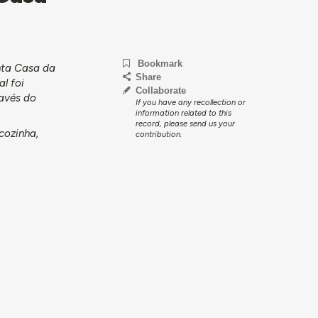
Bookmark
nta Casa da
Share
l foi
Collaborate
ravés do
If you have any recollection or
information related to this
record, please send us your
 cozinha,
contribution.