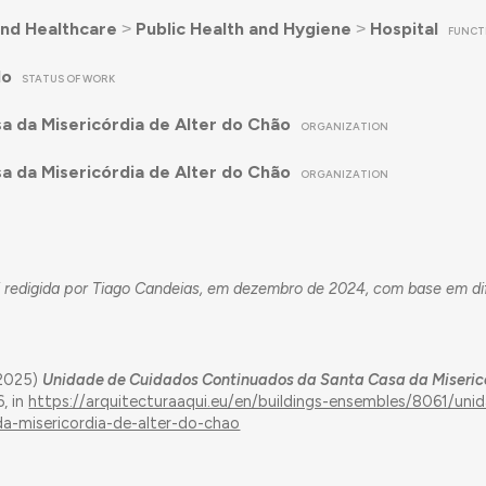
nd Healthcare
˃
Public Health and Hygiene
˃
Hospital
FUNCT
do
STATUS OF WORK
a da Misericórdia de Alter do Chão
ORGANIZATION
a da Misericórdia de Alter do Chão
ORGANIZATION
i redigida por Tiago Candeias, em dezembro de 2024, com base em di
(2025)
Unidade de Cuidados Continuados da Santa Casa da Miseric
, in
https://arquitecturaaqui.eu/en/buildings-ensembles/8061/uni
a-misericordia-de-alter-do-chao