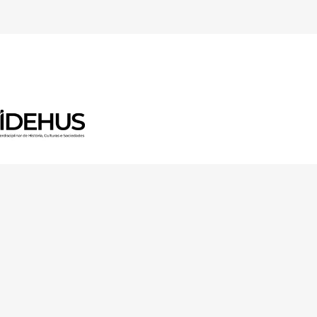
 Horizon 2020 Research and
ugh FCT – Fundação para a
unity Facilities in Portugal