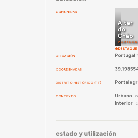
COMUNIDAD
Alter
do
Chão
PORTUGA
DESTAQUE
Portugal
UBICACIÓN
39.19855
COORDENADAS
Portaleg
DISTRITO HISTÓRICO (PT)
Urbano
CONTEXTO
C
Interior
C
estado y utilización