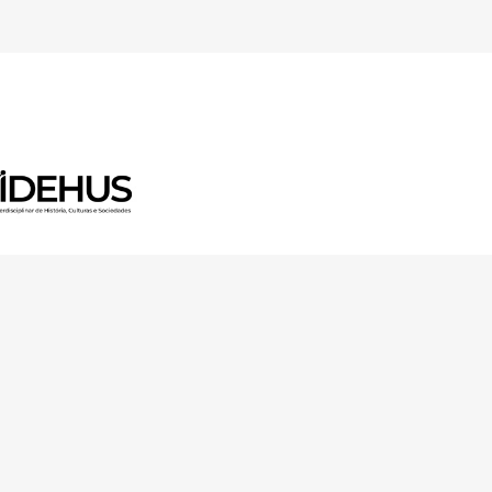
earch and Innovation Programme
ação para a Ciência e a
s in Portugal 1945-1985