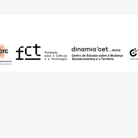
do por European Research Council (ERC) – European Union’s Horizon 2020 Res
 ReARQ.IB) y por fondos nacionales portugueses por intermedio de FCT – Fund
contexto del proyecto
ArchNeed – The Architecture of Need: Community Facilitie
(PTDC/ART-DAQ/6510/2020).