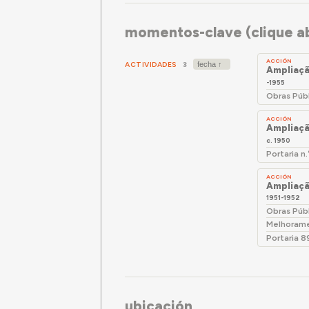
momentos-clave (clique ab
ACCIÓN
ACTIVIDADES
3
Ampliaçã
-1955
Obras Púb
ACCIÓN
Ampliaçã
c. 1950
Portaria n
ACCIÓN
Ampliaçã
1951-1952
Obras Púb
Melhorame
Portaria 8
ubicación