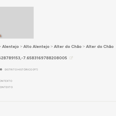
L
˃
Alentejo
˃
Alto Alentejo
˃
Alter do Chão
˃
Alter do Chão
428789153,-7.6583169788208005
re
DISTRITO HISTÓRICO (PT)
ONTEXTO
ONTEXTO