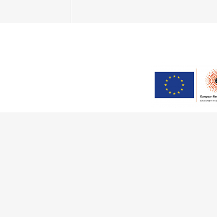
Este trabajo ha sido financia
(Grant Agreement 949686 –
Tecnologia, I.P., en el 