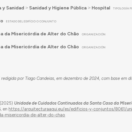
a y Sanidad
˃
Sanidad y Higiene Pública
˃
Hospital
TIPOLOGÍA 
do
ESTADO DEL EDIFÍCIO O CONJUNTO
a da Misericórdia de Alter do Chão
ORGANIZACIÓN
a da Misericórdia de Alter do Chão
ORGANIZACIÓN
i redigida por Tiago Candeias, em dezembro de 2024, com base em di
 (2025)
Unidade de Cuidados Continuados da Santa Casa da Miseri
6, en
https://arquitecturaaqui.eu/es/edificios-y-conjuntos/8061/u
a-misericordia-de-alter-do-chao