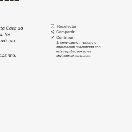
Recolectar
nta Casa da
Compartir
l foi
Contribuir
ravés do
Si tiene alguna memoria o
información relacionada con
este registro, por favor
 cozinha,
envíenos su contributo.