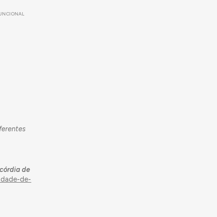
FUNCIONAL
ferentes
córdia de
nidade-de-