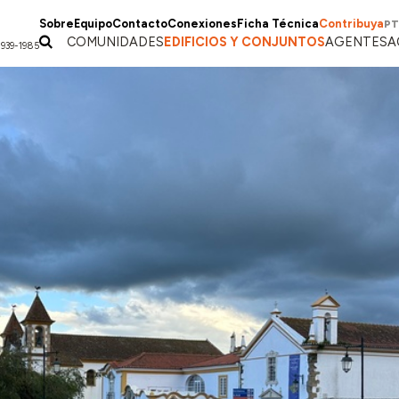
Sobre
Equipo
Contacto
Conexiones
Ficha Técnica
Contribuya
PT
COMUNIDADES
EDIFICIOS Y CONJUNTOS
AGENTES
A
1939-1985