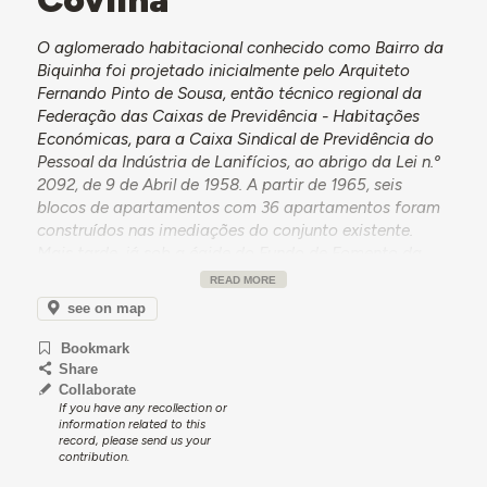
O aglomerado habitacional conhecido como Bairro da
Biquinha foi projetado inicialmente pelo Arquiteto
Fernando Pinto de Sousa, então técnico regional da
Federação das Caixas de Previdência - Habitações
Económicas, para a Caixa Sindical de Previdência do
Pessoal da Indústria de Lanifícios, ao abrigo da Lei n.º
2092, de 9 de Abril de 1958. A partir de 1965, seis
blocos de apartamentos com 36 apartamentos foram
construídos nas imediações do conjunto existente.
Mais tarde, já sob a égide do Fundo de Fomento da
Habitação, foram construídos outros 11 blocos de
READ MORE
apartamentos, a partir de variações do projeto inicial,
see on map
mantendo a tipologia direito-esquerdo.
Bookmark
De acordo com o Miguel Santiago, professor de
Share
desenho urbano na Universidade da Beira Interior
Collaborate
[informação apresentada durante o colóquio das
If you have any recollection or
Jornadas Europeias do Património de 2023], a
information related to this
record, please send us your
construção começa nos anos 60 e acaba quase nos
contribution.
anos 70.