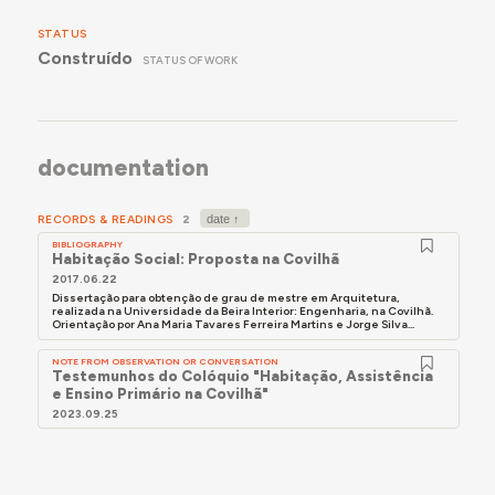
STATUS
Construído
STATUS OF WORK
documentation
RECORDS & READINGS
2
BIBLIOGRAPHY
Habitação Social: Proposta na Covilhã
2017.06.22
Dissertação para obtenção de grau de mestre em Arquitetura,
realizada na Universidade da Beira Interior: Engenharia, na Covilhã.
Orientação por Ana Maria Tavares Ferreira Martins e Jorge Silva...
NOTE FROM OBSERVATION OR CONVERSATION
Testemunhos do Colóquio "Habitação, Assistência
e Ensino Primário na Covilhã"
2023.09.25