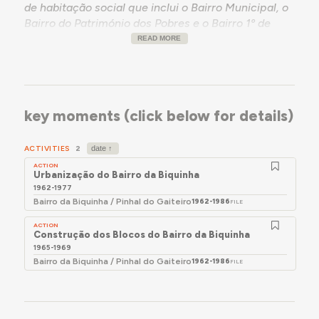
de habitação social que inclui o Bairro Municipal, o
Bairro do Património dos Pobres e o Bairro 1º de
Maio (ou do Pinhal do Gaiteiro), exemplos de
READ MORE
tempos e iniciativas diferentes.
key moments (click below for details)
ACTIVITIES
2
ACTION
Urbanização do Bairro da Biquinha
1962-1977
Bairro da Biquinha / Pinhal do Gaiteiro
1962-1986
FILE
ACTION
Construção dos Blocos do Bairro da Biquinha
1965-1969
Bairro da Biquinha / Pinhal do Gaiteiro
1962-1986
FILE