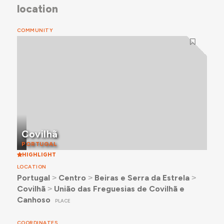
location
COMMUNITY
Covilhã
PORTUGAL
HIGHLIGHT
LOCATION
Portugal
˃
Centro
˃
Beiras e Serra da Estrela
˃
Covilhã
˃
União das Freguesias de Covilhã e
Canhoso
PLACE
COORDINATES