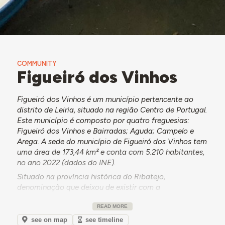
COMMUNITY
Figueiró dos Vinhos
Figueiró dos Vinhos é um município pertencente ao
distrito de Leiria, situado na região Centro de Portugal.
Este município é composto por quatro freguesias:
Figueiró dos Vinhos e Bairradas; Aguda; Campelo e
Arega. A sede do município de Figueiró dos Vinhos tem
uma área de 173,44 km² e conta com 5.210 habitantes,
no ano 2022 (dados do INE).
Situado na província histórica do Ribatejo,
denominação que deixou de existir com a
reorganização administrativa que sucedeu ao 25 de
READ MORE
Abril de 1974, o concelho de Figueiró dos Vinhos situa-
se em uma zona de transição característica daquela
see on map
see timeline