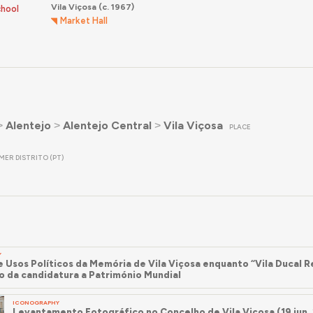
Vila Viçosa
(c. 1967)
chool
Market Hall
˃
Alentejo
˃
Alentejo Central
˃
Vila Viçosa
PLACE
MER DISTRITO (PT)
Y
e Usos Políticos da Memória de Vila Viçosa enquanto “Vila Ducal Re
o da candidatura a Património Mundial
ICONOGRAPHY
Levantamento Fotográfico no Concelho de Vila Viçosa (19 jun.