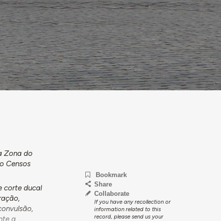
da Zona do
do Censos
Bookmark
Share
 corte ducal
Collaborate
ração,
If you have any recollection or
convulsão,
information related to this
record, please send us your
nte a