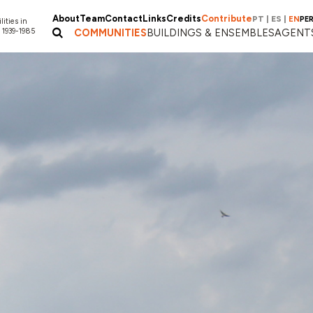
About
Team
Contact
Links
Credits
Contribute
PT
|
ES
|
EN
PE
lities in
 1939-1985
COMMUNITIES
BUILDINGS & ENSEMBLES
AGENT