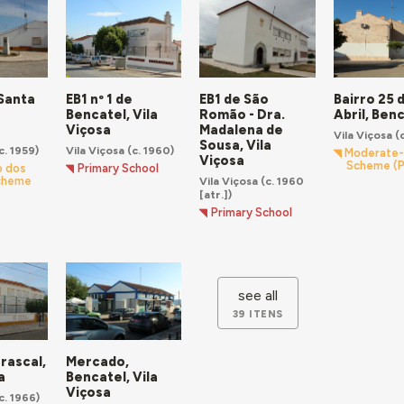
 Santa
EB1 nº 1 de
EB1 de São
Bairro 25 
a
Bencatel, Vila
Romão - Dra.
Abril, Ben
Viçosa
Madalena de
Vila Viçosa
(c
Sousa, Vila
c. 1959)
Vila Viçosa
(c. 1960)
Moderate
Viçosa
Scheme (
o dos
Primary School
Vila Viçosa
(c. 1960
cheme
[atr.])
Primary School
see all
39 ITENS
rascal,
Mercado,
a
Bencatel, Vila
Viçosa
c. 1966)