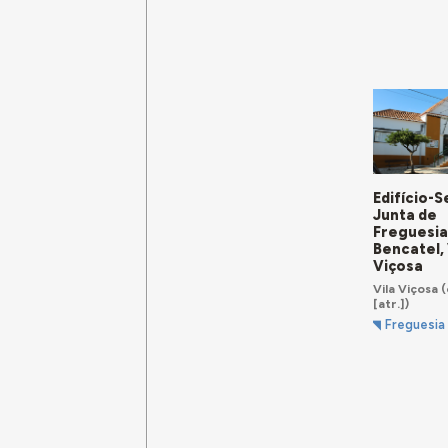
Edifício-S
Junta de
Freguesia
Bencatel, 
Viçosa
Vila Viçosa
(
[atr.])
Freguesia