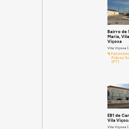
Bairro de
Maria, Vil
Viçosa
Vila Viçosa
(
Patrimóni
Pobres S
(PT)
EB1 de Car
Vila Viços
Vila Viçosa
(