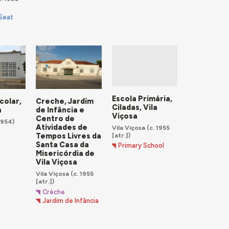
 Seat
Escola Primária,
colar,
Creche, Jardim
Ciladas, Vila
a
de Infância e
Viçosa
Centro de
1954)
Atividades de
Vila Viçosa
(c. 1955
[atr.])
Tempos Livres da
Santa Casa da
Primary School
Misericórdia de
Vila Viçosa
Vila Viçosa
(c. 1955
[atr.])
Crèche
Jardim de Infância