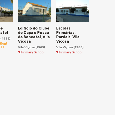
de
Edifício do Clube
Escolas
catel
de Caça e Pesca
Primárias,
de Bencatel, Vila
Pardais, Vila
. 1962)
Viçosa
Viçosa
-Rent
Vila Viçosa
(1965)
Vila Viçosa
(1966)
PT)
Primary School
Primary School