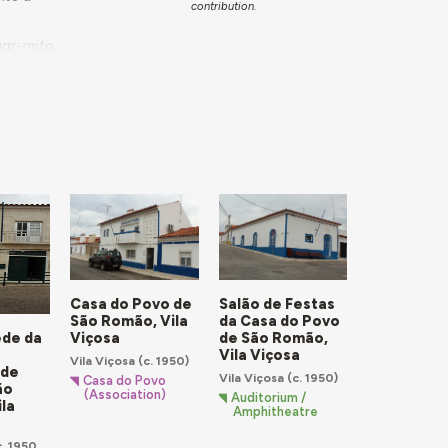
contribution.
ar-mito,
ção. Aí a
a zona da
rtar vistas,
plantados
ifício da
desta
CEB do
 por uma
 exemplar da
Casa do Povo de
Salão de Festas
reira e
São Romão, Vila
da Casa do Povo
Viçosa
de São Romão,
ede da
Vila Viçosa
Vila Viçosa
(c. 1950)
 de
Vila Viçosa
(c. 1950)
Casa do Povo
ão
(Association)
Auditorium /
la
Amphitheatre
. 1950