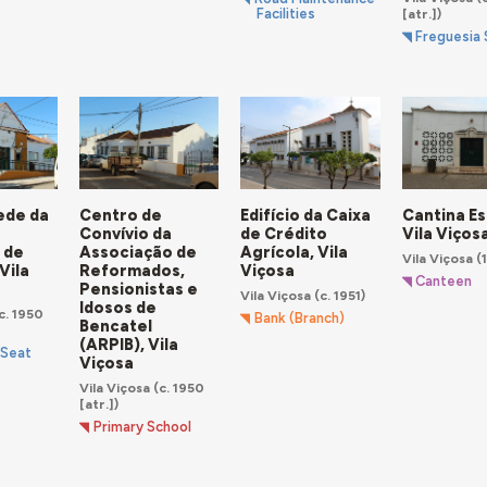
[atr.])
Facilities
Freguesia
ede da
Centro de
Edifício da Caixa
Cantina Es
Convívio da
de Crédito
Vila Viços
 de
Associação de
Agrícola, Vila
Vila Viçosa
(
Vila
Reformados,
Viçosa
Canteen
Pensionistas e
Vila Viçosa
(c. 1951)
Idosos de
c. 1950
Bank (Branch)
Bencatel
(ARPIB), Vila
 Seat
Viçosa
Vila Viçosa
(c. 1950
[atr.])
Primary School