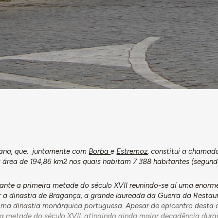
jana, que, juntamente com
Borba
e
Estremoz
, constitui a chama
a área de 194,86 km2 nos quais habitam 7 388 habitantes (segun
ante a primeira metade do século XVII reunindo-se aí uma enorme
ar a dinastia de Bragança, a grande laureada da Guerra da Restau
ima dinastia monárquica portuguesa. Apesar de epicentro desta 
a metade do século XVII, atingindo ainda maior decadência dura