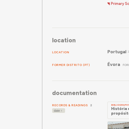
Primary S
location
Portugal
LOCATION
Évora
FORMER DISTRITO (PT)
FOR
documentation
RECORDS & READINGS
2
BIBLIOGRAPH
História 
propósit