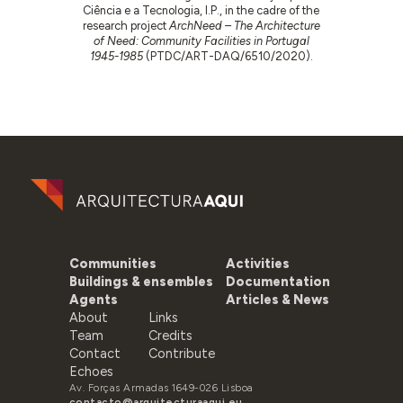
Ciência e a Tecnologia, I.P., in the cadre of the
research project
ArchNeed – The Architecture
of Need: Community Facilities in Portugal
1945-1985
(PTDC/ART-DAQ/6510/2020).
Communities
Activities
Buildings & ensembles
Documentation
Agents
Articles & News
About
Links
Team
Credits
Contact
Contribute
Echoes
Av. Forças Armadas 1649-026 Lisboa
contacto@arquitecturaaqui.eu