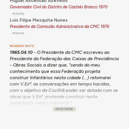
Miguel Ascensão Azevedo
Governador Civil do Distrito de Castelo Branco
1970
PERSON
Luís Filipe Mesquita Nunes
Presidente da Comissão Administrativa da CMC
1976
PERSON
READING NOTE
1965.04.10
- O Presidente da CMC escreveu ao
Presidente da Federação das Caixas de Previdência
- Obras Sociais a dizer que, "sendo do meu
conhecimento que essa Federação projeta
construir Infantários nesta cidade (...) retomarei
com V.Exª. as conversações em tempo havidas,
com o objetivo da Covilhã poder ser dotada com as
obras que V.Exª. pretende construir neste
importante centro industrial."
READ MORE
1967.02.04
- O Presidente da CMC retomou
novamente o contato com o Presidente da
Federação das Caixas de Previdência - Obras