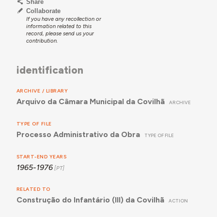
Share
Collaborate
If you have any recollection or
information related to this
record, please send us your
contribution.
identification
ARCHIVE / LIBRARY
Arquivo da Câmara Municipal da Covilhã
ARCHIVE
TYPE OF FILE
Processo Administrativo da Obra
TYPE OF FILE
START-END YEARS
1965-1976
RELATED TO
Construção do Infantário (III) da Covilhã
ACTION