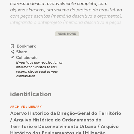
correspondência razoavelmente completa, com
algumas lacunas; um volume do projeto de arquitetura
com peças escritas (memória descritiva e orçamento),
integrando o anteprojeto (memória descritiva e peças
desenhadas) e uma atualização de orçamento; um
READ MORE
volume com as peças desenhadas do projeto de
arquitetura; e um volume que integra os projetos de
Bookmark
cobertura da esplanada (memória descritiva e planta
Share
de localização), de elementos adicionais às obras de
Collaborate
beneficiação (memória descritiva e orçamento), de
If you have any recollection or
construção de um núcleo de apoio (memória descritiva
information related to this
record, please send us your
e peças desenhadas), de trabalhas de beneficiação
contribution.
(memória descritiva), de obras de conservação
(memória descritiva), e de obras de remodelação e
ampliação (memória descritiva, medições e
identification
orçamento, e peças desenhadas).
ARCHIVE / LIBRARY
Acervo Histórico da Direção-Geral do Território
/ Arquivo Histórico do Ordenamento do
Território e Desenvolvimento Urbano / Arquivo
Histórico dos Equipamentos de Utilização