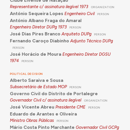
Clube Elvense de Natação
Representante c/ assinatura ilegível
1973
ORGANIZATION
António Sequeira Lopes
Engenheiro Civil
PERSON
António Albano Fraga do Amaral
Engenheiro Diretor DUPg
1973
PERSON
José Dias Pires Branco
Arquiteto DUPg
PERSON
Fernando Caroço Diabinho
Adjunto Técnico DUPg
PERSON
José Horácio de Moura
Engenheiro Diretor DGSU
1974
PERSON
POLITICAL DECISION
Alberto Saraiva e Sousa
Subsecretário de Estado MOP
PERSON
Governo Civil do Distrito de Portalegre
Governador Civil c/ assinatura ilegível
ORGANIZATION
José Vicente Abreu
Presidente CME
PERSON
Eduardo de Arantes e Oliveira
Ministro Obras Públicas
PERSON
Mário Costa Pinto Marchante
Governador Civil GCPg