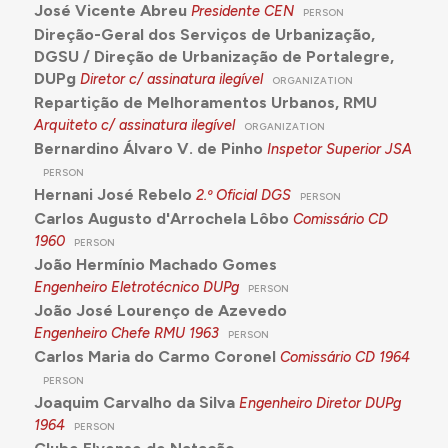
José Vicente Abreu
Presidente CEN
PERSON
Direção-Geral dos Serviços de Urbanização,
DGSU / Direção de Urbanização de Portalegre,
DUPg
Diretor c/ assinatura ilegível
ORGANIZATION
Repartição de Melhoramentos Urbanos, RMU
Arquiteto c/ assinatura ilegível
ORGANIZATION
Bernardino Álvaro V. de Pinho
Inspetor Superior JSA
PERSON
Hernani José Rebelo
2.º Oficial DGS
PERSON
Carlos Augusto d'Arrochela Lôbo
Comissário CD
1960
PERSON
João Hermínio Machado Gomes
Engenheiro Eletrotécnico DUPg
PERSON
João José Lourenço de Azevedo
Engenheiro Chefe RMU
1963
PERSON
Carlos Maria do Carmo Coronel
Comissário CD
1964
PERSON
Joaquim Carvalho da Silva
Engenheiro Diretor DUPg
1964
PERSON