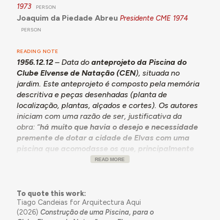
1973
PERSON
Joaquim da Piedade Abreu
Presidente CME
1974
PERSON
READING NOTE
1956.12.12
– Data do
anteprojeto da Piscina do
Clube Elvense de Natação (CEN
), situada no
jardim. Este anteprojeto é composto pela memória
descritiva e peças desenhadas (planta de
localização, plantas, alçados e cortes). Os autores
iniciam com uma razão de ser, justificativa da
obra: “
há muito que havia o desejo e necessidade
premente de dotar a cidade de Elvas com uma
piscina que acomodasse os que, principalmente
durante a época de calor, se espalham pelos
READ MORE
tanques da cidade, procurando refrescar-se e
recrear-se
. Para preencher esta lacuna formou-se
o Clube Elvense de Natação, que como primeiro
To quote this work:
Tiago Candeias for Arquitectura Aqui
objetivo propôs levar a cabo este tão útil
(2026)
Construção de uma Piscina, para o
empreendimento”.