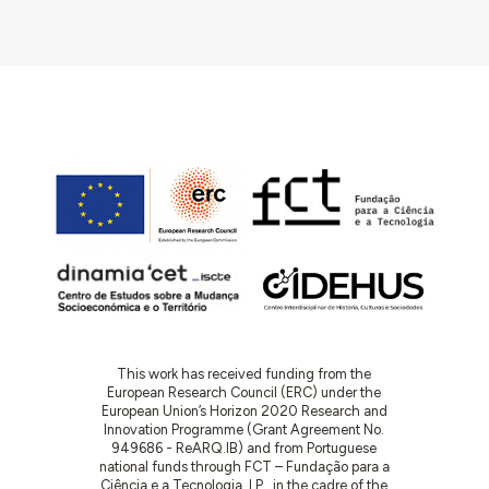
referência n.º 421/ERU/79.
1981.10.07 – Apresentação do Estudo Prévio
definitivo
, por parte da CMCM, à DEPg. Este é
remetido à DGERU a 1981.10.14.
1982.08.12 – Aprovação do Estudo Prévio
, por
despacho do Ministério da Habitação, Obras e
Transportes (MHOT).
1983.03.28 – Autorização, por despacho do
Secretário de Estado das Obras Públicas (SEOP),
da proposta de comparticipação da elaboração
do projeto base do Quartel, no valor de
836.000.$00.
1984.06.26 – Apresentação do Projeto Base
(arquitetura e estrutura) por parte dos
BVCM.
Remetido pela DEPg à DGERU a 1984.06.29.
This work has received funding from the
European Research Council (ERC) under the
1984.10.27 – Aprovação do Projeto Base
, por
European Union’s Horizon 2020 Research and
Innovation Programme (Grant Agreement No.
despacho.
949686 - ReARQ.IB) and from Portuguese
1985.10.21 – Apresentação do projeto de
national funds through FCT – Fundação para a
Ciência e a Tecnologia, I.P., in the cadre of the