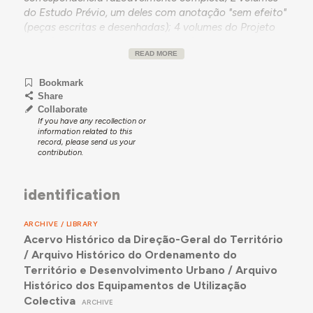
do Estudo Prévio, um deles com anotação "sem efeito"
(peças escritas e desenhadas); 4 volumes do Projeto
Base (peças escritas e desenhadas); 4 volumes do
READ MORE
Projeto de Execução (peças escritas e desenhadas); 1
volume de orçamento das instalações mecânicas; e 1
Bookmark
volume de orçamento das instalações elétricas.
Share
Collaborate
If you have any recollection or
information related to this
record, please send us your
contribution.
identification
ARCHIVE / LIBRARY
Acervo Histórico da Direção-Geral do Território
/ Arquivo Histórico do Ordenamento do
Território e Desenvolvimento Urbano / Arquivo
Histórico dos Equipamentos de Utilização
Colectiva
ARCHIVE