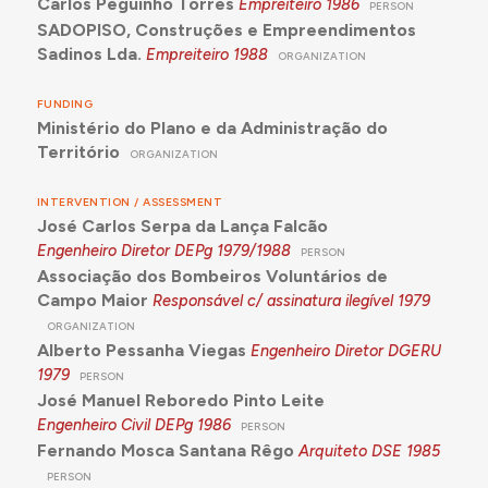
Carlos Peguinho Torres
Empreiteiro
1986
PERSON
SADOPISO, Construções e Empreendimentos
Sadinos Lda.
Empreiteiro
1988
ORGANIZATION
FUNDING
Ministério do Plano e da Administração do
Território
ORGANIZATION
INTERVENTION / ASSESSMENT
José Carlos Serpa da Lança Falcão
Engenheiro Diretor DEPg
1979/1988
PERSON
Associação dos Bombeiros Voluntários de
Campo Maior
Responsável c/ assinatura ilegível
1979
ORGANIZATION
Alberto Pessanha Viegas
Engenheiro Diretor DGERU
1979
PERSON
José Manuel Reboredo Pinto Leite
Engenheiro Civil DEPg
1986
PERSON
Fernando Mosca Santana Rêgo
Arquiteto DSE
1985
PERSON