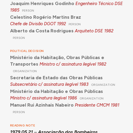
Joaquim Henriques Godinho
Engenheiro Técnico DSE
1985
PERSON
Celestino Rogério Martins Braz
Chefe de Divisão DGOT
1992
PERSON
Alberto da Costa Rodrigues
Arquiteto DSE
1982
PERSON
POLITICAL DECISION
Ministério da Habitação, Obras Públicas e
Transportes
Ministro c/ assinatura ilegível
1982
ORGANIZATION
Secretaria de Estado das Obras Públicas
Subsecretário c/ assinatura ilegível
1983
ORGANIZATION
Ministério da Habitação e Obras Públicas
Ministro c/ assinatura ilegível
1986
ORGANIZATION
Manuel Rui Azinhais Nabeiro
Presidente CMCM
1981
PERSON
READING NOTE
1979.05.21
–
Associação dos Bombeiros