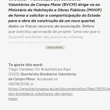
Voluntários de Campo Maior (BVCM) dirige-se ao
Ministério da Habitação e Obras Públicas (MHOP)
de forma a solicitar a comparticipação do Estado
para a obra da construção de um novo quartel
,
dados os fracos recursos da associação. Refere
que solicitou aprovação do projeto “uma vez que o
[quartel] existente não possui as mínimas
condições de funcionamento”.
READ MORE
1979.06.25 – Direção de Equipamento de
Portalegre (DEPg) envia à Direção-Geral do
Equipamento Regional e Urbano (DGERU) o
To quote this work:
anteprojeto da obra de construção do quartel dos
Tiago Candeias for Arquitectura Aqui
BVCM e o pedido formal de comparticipação
(2025)
Quartel dos Bombeiros Voluntários
dirigido ao MHOP
. Informa que a obra consta da
de Campo Maior
. Accessed on
proposta do Plano de Obras Novas do distrito de
08/08/2026, in
Portalegre.
https://arquitecturaaqui.eu/en/documentation/files/19031/qu
dos-bombeiros-voluntarios-de-campo-
1979.08.01 – DGERU comunica a abertura do
maior
processo definitivo intitulado “Quartel dos
Bombeiros Voluntários de Campo Maior”, com a