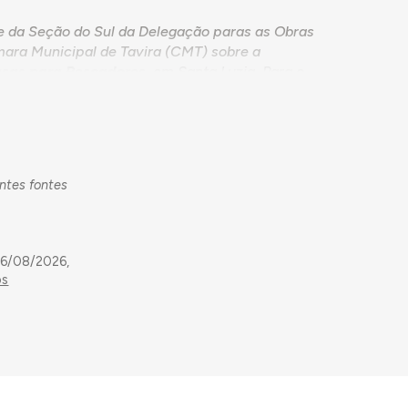
e da Seção do Sul da Delegação paras as Obras
mara Municipal de Tavira (CMT) sobre a
asas para Pescadores
, em Santa Luzia. Para o
a construção de 1 edifício de 4 salas, gémeo em
or podermos reduzir a 3.000 m2 a área do
Central das Casas dos Pescadores.
ola. O capitão Jorge Ribeiro, presidente da
rreno, pelo que mandou levantar nova demarcação
entes fontes
a, adquiri a parcela necessária ao preço de 8$00
al foi aceite pela DOCEP, a 27 de setembro seguinte.
construção da escola solicita informações
06/08/2026,
r o restante do terreno do proprietário que
os
âmara sugere que seja pensada uma ação
onstrução de vedação necessária.
do terreno para a construção do edifício
 Pinheiro, conforme previamente acordado com
 Santa Luzia já foi adjudicada e, portanto,