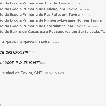
o da Escola Primária em Luz de Tavira
ACTION
o da Escola Primária de Beliche, em Tavira
ACTION
o da Escola Primária de Faz Fato, em Tavira
ACTION
o da Escola Primária de Pinheiro-Livramento, em Tavira
A
o da Escola Primária de Estorninhos, em Tavira
ACTION
o de Bairro de Casas para Pescadores em Santa Luzia, Ta
˃
Algarve
˃
Algarve
˃
Tavira
PLACE
 CE-262 [DOCEP]
n.º 0005, P.O. 58 [CMT]
nicipal de Tavira, CMT
ORGANIZATION
3