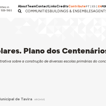
About
Team
Contact
Links
Credits
Contribute
PT
|
ES
|
EN
PE
lities in
 1939-1985
COMMUNITIES
BUILDINGS & ENSEMBLES
AGENT
lares. Plano dos Centenário
tiva sobre a construção de diversas escolas primárias do conc
unicipal de Tavira
ARCHIVE