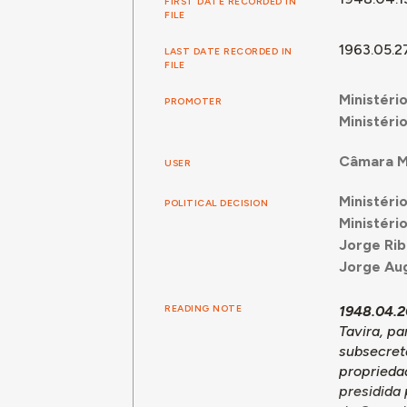
FIRST DATE RECORDED IN
FILE
1963.05.2
LAST DATE RECORDED IN
FILE
Ministéri
PROMOTER
Ministéri
Câmara Mu
USER
Ministéri
POLITICAL DECISION
Ministéri
Jorge Rib
Jorge Au
1948.04.2
READING NOTE
Tavira, p
subsecretá
propriedad
presidida 