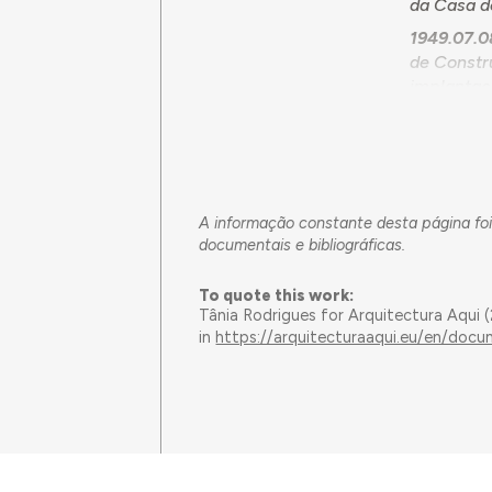
da Casa d
1949.07.
de Constr
implantaçã
efeito env
vez de 2 e
terreno a 
1949.08.16
câmara, d
A informação constante desta página foi
sem que sej
documentais e bibliográficas.
2
m
ao senho
To quote this work:
1949.11.07
Tânia Rodrigues for Arquitectura Aqui
junto da 
in
https://arquitecturaaqui.eu/en/docu
cedeu as 
conjunta 
1951.01.17
escolar d
os proprie
1951.02.16