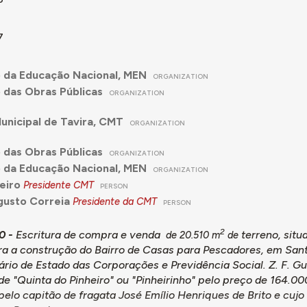
7
o da Educação Nacional, MEN
ORGANIZATION
o das Obras Públicas
ORGANIZATION
nicipal de Tavira, CMT
ORGANIZATION
o das Obras Públicas
ORGANIZATION
o da Educação Nacional, MEN
ORGANIZATION
eiro
Presidente CMT
PERSON
gusto Correia
Presidente da CMT
PERSON
2
0 -
Escritura de compra e venda
terreno, situ
de 20.510 m
de
ara a construção do Bairro de Casas para Pescadores, em Sant
rio de Estado das Corporações e Previdência Social. Z. F. G
e "Quinta do Pinheiro" ou "Pinheirinho" pelo preço de 164.0
pelo capitão de fragata José Emílio Henriques de Brito e cuj