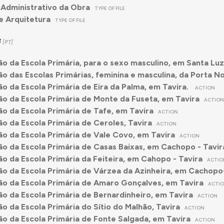
Administrativo da Obra
TYPE OF FILE
e Arquitetura
TYPE OF FILE
3
o da Escola Primária, para o sexo masculino, em Santa Luzi
o das Escolas Primárias, feminina e masculina, da Porta No
o da Escola Primária de Eira da Palma, em Tavira.
ACTION
o da Escola Primária de Monte da Fuseta, em Tavira
ACTIO
o da Escola Primária de Tafe, em Tavira
ACTION
o da Escola Primária de Ceroles, Tavira
ACTION
o da Escola Primária de Vale Covo, em Tavira
ACTION
o da Escola Primária de Casas Baixas, em Cachopo - Tavir
o da Escola Primária da Feiteira, em Cahopo - Tavira
ACTIO
o da Escola Primária de Várzea da Azinheira, em Cachopo
o da Escola Primária de Amaro Gonçalves, em Tavira
ACTI
o da Escola Primária de Bernardinheiro, em Tavira
ACTION
o da Escola Primária do Sítio do Malhão, Tavira
ACTION
o da Escola Primária de Fonte Salgada, em Tavira
ACTION