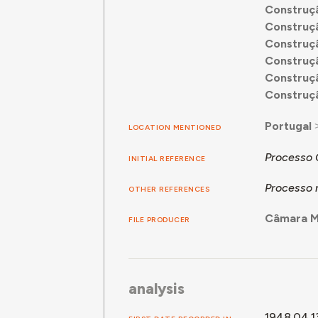
Construçã
Construçã
Construçã
Construçã
Construçã
Construçã
Portugal
LOCATION MENTIONED
Processo
INITIAL REFERENCE
Processo 
OTHER REFERENCES
Câmara Mu
FILE PRODUCER
analysis
1948.04.1