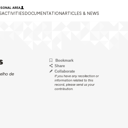
RSONAL AREA
S
ACTIVITIES
DOCUMENTATION
ARTICLES & NEWS
s
Bookmark
Share
Collaborate
elho de
If you have any recollection or
information related to this
record, please send us your
contribution.