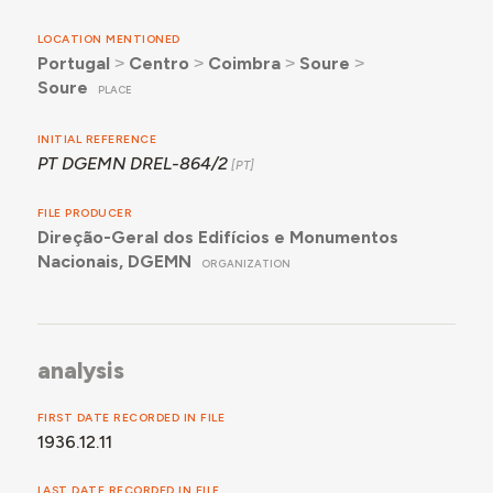
LOCATION MENTIONED
Portugal
˃
Centro
˃
Coimbra
˃
Soure
˃
Soure
PLACE
INITIAL REFERENCE
PT DGEMN DREL-864/2
FILE PRODUCER
Direção-Geral dos Edifícios e Monumentos
Nacionais, DGEMN
ORGANIZATION
analysis
FIRST DATE RECORDED IN FILE
1936.12.11
LAST DATE RECORDED IN FILE