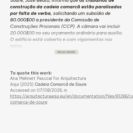
Soure, José Beato, informa que
os trabalhos de
construção da cadeia comarcã estão paralisados
por falta de verba
, solicitando um subsídio de
80.000$00 a presidente da Comissão de
Construções Prisionais (CCP). A câmara vai incluir
20.000$00 no seu orçamento ordinário para auxílio.
O edifício está coberto e com vigamentos nos
tetos.
READ MORE
1937.02.16
: Ofício do engenheiro delegado CCP
dirigido ao presidente da Câmara Municipal de
Soure, comunicando que
é necessário que seja
To quote this work:
elaborado um plano por essa comissão para a
Ana Mehnert Pascoal for Arquitectura
construção de qualquer cadeia no país, tornando-
Aqui (2025)
Cadeia Comarcã de Soure
.
se necessário que os técnicos verifiquem que o
Accessed on 07/08/2026, in
caso de Soure obedece às prescrições legais
.
https://arquitecturaaqui.eu/en/documentation/files/61266/c
Apenas poderão responder após aprovação dos
comarca-de-soure
projetos-tipo elaborados pela CCP. Afigura difícil
que nesse ano seja concedido algum subsídio para
o efeito (o custo da construção incumbe à câmara).
1938.03.14
: Ofício do presidente da CCP