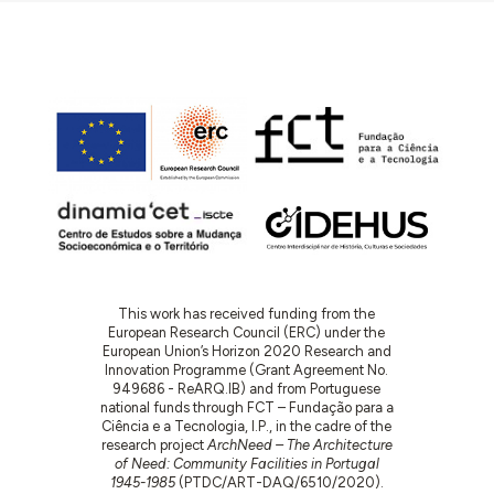
(assinatura ilegível) propondo que no estudo de
reforma e conclusão do edifício se procure adaptá-
lo para lotação para, no mínimo, 12 homens e 4
mulheres. Tal veio a ser aceite pelo Ministro da
Justiça.
1938.06.13
: José Beato solicita ao presidente da
CCP a conclusão do edifício da cadeia,
uma “obra
absolutamente indispensável, vistas as péssimas
condições técnicas e, sobretudo, higiénicas da
antiga cadeia, pardieiro insalubre, sem ar e sem
luz, com trez (sic) escassas salas onde chegam a
viver, na mais horrenda promiscuidade, cerca de
trinta presos”, para que se evite que fique em
This work has received funding from the
ruína por incapacidade financeira para terminá-
European Research Council (ERC) under the
European Union’s Horizon 2020 Research and
lo.
Innovation Programme (Grant Agreement No.
1938.07.14
: José Beato envia o projeto do edifício
949686 - ReARQ.IB) and from Portuguese
national funds through FCT – Fundação para a
da cadeia ao presidente da CCP e uma resenha do
Ciência e a Tecnologia, I.P., in the cadre of the
estado da construção.
research project
ArchNeed – The Architecture
of Need: Community Facilities in Portugal
1939.12.09
: A CCP solicita dados sobre o estudo da
1945-1985
(PTDC/ART-DAQ/6510/2020).