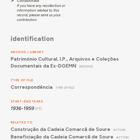
Collaborate
If you have any recollection or
information related to this
record, please send us your
contribution.
identification
ARCHIVE / LIBRARY
Património Cultural, I.P., Arquivos e Coleções
Documentais da Ex-DGEMN
ARCHIVE
TYPE OF FILE
Correspondência
TYPE OF FILE
START-END YEARS
1936-1959
RELATED TO
Construção da Cadeia Comarcã de Soure
ACTION
Beneficiação da Cadeia Comarcã de Soure
ACTION