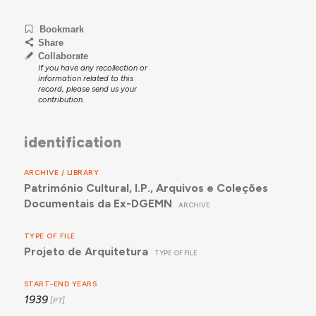
Bookmark
Share
Collaborate
If you have any recollection or
information related to this
record, please send us your
contribution.
identification
ARCHIVE / LIBRARY
Património Cultural, I.P., Arquivos e Coleções
Documentais da Ex-DGEMN
ARCHIVE
TYPE OF FILE
Projeto de Arquitetura
TYPE OF FILE
START-END YEARS
1939