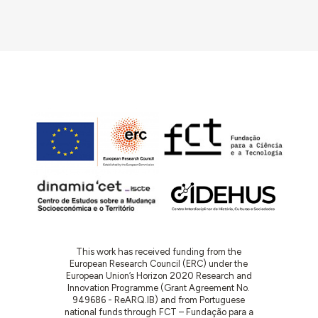
zona para homens com 7 celas (1 delas disciplinar),
sanitários, casa de trabalho, zona para mulheres
com 3 celas (1 disciplinar), zona da habitação do
carcereiro (3 quartos). As quatro zonas são
independentes. O orçamento é de 313.043$00.
1939.12.16
: Memória descritiva do betão armado,
elaborada pelo engenheiro civil José Carlos de
Arantes e Oliveira.
This work has received funding from the
European Research Council (ERC) under the
European Union’s Horizon 2020 Research and
Innovation Programme (Grant Agreement No.
949686 - ReARQ.IB) and from Portuguese
national funds through FCT – Fundação para a