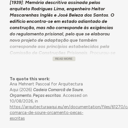
[1939]
:
Memória descritiva assinada pelos
arquiteto Rodrigues Lima, engenheiro Heitor
Mascarenhas Inglês e José Beleza dos Santos
.
O
edifício encontra-se em estado adiantado de
construção, mas não corresponde às exigências
do regulamento prisional, pelo que se elaborou
novo projeto de adaptação que também
corresponde aos princípios estabelecidos pela
Comissão de Construções Prisionais
. Procurou-se
evitar demolições exageradas, justificando-se a
READ MORE
não demolição das amplas celas e cubículos pelas
despesas que acarretaria. Instalaram-se
razoavelmente os serviços necessários. No rés-do-
To quote this work:
Ana Mehnert Pascoal for Arquitectura
chão fica um vestíbulo, secretaria (funcionando
Aqui (2026)
Cadeia Comarcã de Soure.
pontualmente como gabinete do magistrado) com
Orçamento. Peças escritas
. Accessed on
lavado anexo, parlatório, arrecadação e entrada
10/08/2026, in
para a habitação do carcereiro, zona de homens
https://arquitecturaaqui.eu/en/documentation/files/61270/c
com 7 celas (1 delas disciplinar), sanitários, casa de
comarca-de-soure-orcamento-pecas-
trabalho, pátio coberto, zona para mulheres com 2
escritas
celas, casa de trabalho e sanitários. No 1.º piso: