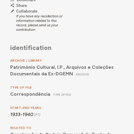
Share
Collaborate
If you have any recollection or
information related to this
record, please send us your
contribution.
identification
ARCHIVE / LIBRARY
Património Cultural, I.P., Arquivos e Coleções
Documentais da Ex-DGEMN
ARCHIVE
TYPE OF FILE
Correspondência
TYPE OF FILE
START-END YEARS
1933-1940
RELATED TO