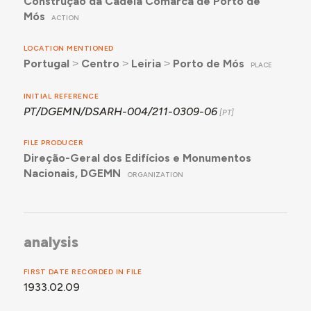
Construção da Cadeia Comarcã de Porto de
Mós
ACTION
LOCATION MENTIONED
Portugal
˃
Centro
˃
Leiria
˃
Porto de Mós
PLACE
INITIAL REFERENCE
PT/DGEMN/DSARH-004/211-0309-06
FILE PRODUCER
Direção-Geral dos Edifícios e Monumentos
Nacionais, DGEMN
ORGANIZATION
analysis
FIRST DATE RECORDED IN FILE
1933.02.09