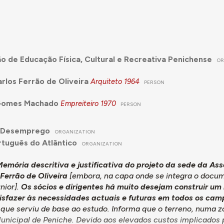
o de Educação Física, Cultural e Recreativa Penichense
OR
rlos Ferrão de Oliveira
Arquiteto
1964
PERSON
Gomes Machado
Empreiteiro
1970
PERSON
 Desemprego
ORGANIZATION
tuguês do Atlântico
ORGANIZATION
emória descritiva e justificativa do projeto da sede da As
 Ferrão de Oliveira
[embora, na capa onde se integra o docu
nior].
Os sócios e dirigentes há muito desejam construir um
isfazer às necessidades actuais e futuras em todos os cam
ue serviu de base ao estudo. Informa que o terreno, numa zo
nicipal de Peniche. Devido aos elevados custos implicados pe