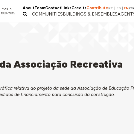
About
Team
Contact
Links
Credits
Contribute
PT
|
ES
|
EN
PE
lities in
 1939-1985
COMMUNITIES
BUILDINGS & ENSEMBLES
AGENT
 da Associação Recreativa
áfica relativa ao projeto da sede da Associação de Educação Fí
 pedidos de financiamento para conclusão da construção.