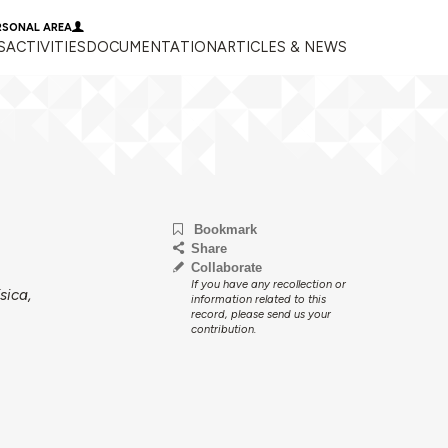
RSONAL AREA
S
ACTIVITIES
DOCUMENTATION
ARTICLES & NEWS
Bookmark
Share
Collaborate
If you have any recollection or
sica,
information related to this
record, please send us your
contribution.