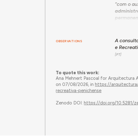
“com o au
administr
permanente
e anexos.
pé direito
especific
A consulta
OBSERVATIONS
1966.12.0
e Recreat
“firmou-s
especial 
aspiração
To quote this work:
modalidad
Ana Mehnert Pascoal for Arquitectura 
construçã
on 07/08/2026, in
https://arquitectur
juntando d
recreativa-penichense
devido às 
angariar 
Zenodo DOI:
https://doi.org/10.5281
2.ª fase (
empreend
1967.08.2
necessári