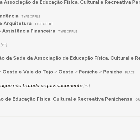
a Associação de Educação Física, Cultural e Recreativa Pe
ndência
TYPE OF FILE
e Arquitetura
TYPE OF FILE
 Assistência Financeira
TYPE OF FILE
o da Sede da Associação de Educação Física, Cultural e R
˃
Oeste e Vale do Tejo
˃
Oeste
˃
Peniche
˃
Peniche
PLACE
ção não tratada arquivisticamente
o de Educação Física, Cultural e Recreativa Penichense
OR