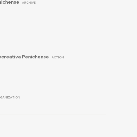
nichense
ARCHIVE
ecreativa Penichense
ACTION
GANIZATION