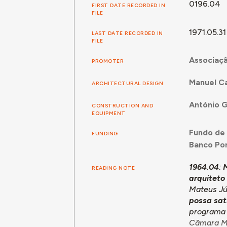
0196.04
FIRST DATE RECORDED IN
FILE
1971.05.31
LAST DATE RECORDED IN
FILE
Associaçã
PROMOTER
Manuel Ca
ARCHITECTURAL DESIGN
António 
CONSTRUCTION AND
EQUIPMENT
Fundo de
FUNDING
Banco Por
1964.04
:
M
READING NOTE
arquiteto
Mateus Jú
possa sat
programa q
Câmara Mu