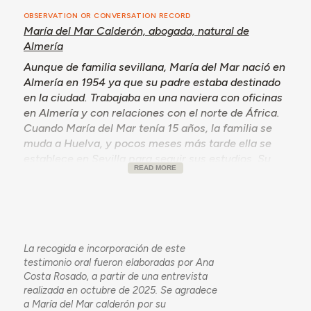
OBSERVATION OR CONVERSATION RECORD
María del Mar Calderón, abogada, natural de
Almería
Aunque de familia sevillana, María del Mar nació en
Almería en 1954 ya que su padre estaba destinado
en la ciudad. Trabajaba en una naviera con oficinas
en Almería y con relaciones con el norte de África.
Cuando María del Mar tenía 15 años, la familia se
muda a Huelva, y pocos meses más tarde ella se
establece en Sevilla para seguir sus estudios. Su
READ MORE
salida de Almería a los 15 años fue dolorosa, y
siempre volvió a la ciudad que considera suya. Nos
hace un retrato de Almería durante la década de
1960 y como fue crecer allí.
Lo primero que destaca es la prosperidad de
La recogida e incorporación de este
Almería y su potencial económico. Van de la mano
testimonio oral fueron elaboradas por Ana
de la capacidad de trabajo e innovación de los
Costa Rosado, a partir de una entrevista
Almerienses. Desde la exportación de uvas y flores
realizada en octubre de 2025. Se agradece
a Europa a inicios del siglo XX, pasan al desarrollo
a María del Mar calderón por su