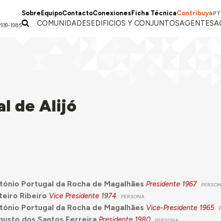
Sobre
Equipo
Contacto
Conexiones
Ficha Técnica
Contribuya
PT
COMUNIDADES
EDIFICIOS Y CONJUNTOS
AGENTES
A
1939-1985
l de Alijó
tónio Portugal da Rocha de Magalhães
Presidente
1967
PERSO
eiro Ribeiro
Vice Presidente
1974
PERSONA
tónio Portugal da Rocha de Magalhães
Vice-Presidente
1965
gusto dos Santos Ferreira
Presidente
1980
PERSONA