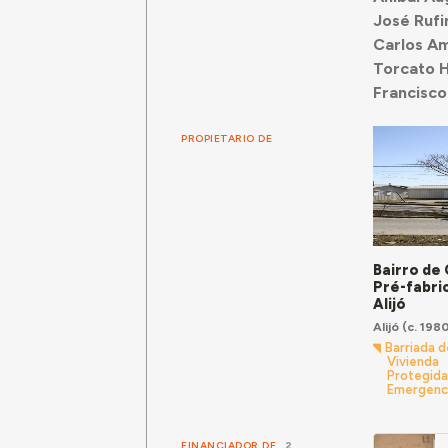
José Rufi
Carlos Am
Torcato 
Francisco
PROPIETARIO DE
Bairro de
Pré-fabri
Alijó
Alijó
(c. 1980
Barriada d
Vivienda
Protegida
Emergenc
FINANCIADOR DE
2