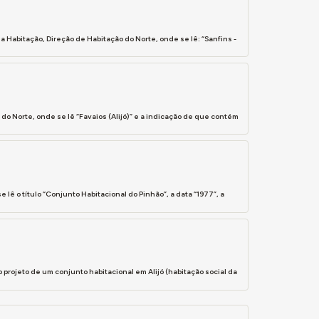
 Habitação, Direção de Habitação do Norte, onde se lê: “Sanfins -
o Norte, onde se lê “Favaios (Alijó)” e a indicação de que contém
lê o título “Conjunto Habitacional do Pinhão”, a data “1977”, a
rojeto de um conjunto habitacional em Alijó (habitação social da