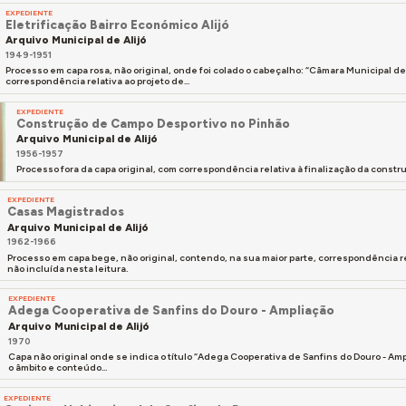
EXPEDIENTE
Eletrificação Bairro Económico Alijó
Arquivo Municipal de Alijó
1949-1951
Processo em capa rosa, não original, onde foi colado o cabeçalho: “Câmara Municipal de
correspondência relativa ao projeto de...
EXPEDIENTE
Construção de Campo Desportivo no Pinhão
Arquivo Municipal de Alijó
1956-1957
Processo fora da capa original, com correspondência relativa à finalização da const
EXPEDIENTE
Casas Magistrados
Arquivo Municipal de Alijó
1962-1966
Processo em capa bege, não original, contendo, na sua maior parte, correspondência re
não incluída nesta leitura.
EXPEDIENTE
Adega Cooperativa de Sanfins do Douro - Ampliação
Arquivo Municipal de Alijó
1970
Capa não original onde se indica o título “Adega Cooperativa de Sanfins do Douro - Am
o âmbito e conteúdo...
EXPEDIENTE