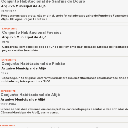
Conjunto Habitacional de Sanfins do Douro
Arquivo Municipal de Alijó
1975-1977
Processo em capa preta, não original, onde foi colado cabeçalho do Fundo de Fomento da
Alijó - 18 Fogos, Peças Escritas e...
EXPEDIENTE
Conjunto Habitacional Favaios
Arquivo Municipal de Alijó
1976
Capa preta, com papel colado do Fundo de Fomento da Habitação, Direção de Habitação d
peças escritas (memória...
EXPEDIENTE
Conjunto Habitacional do Pinhão
Arquivo Municipal de Alijó
1977
Capa bege, não original, com formulário impresso em folha branca colado na face onde se 
unidade orgânica produtora “UOF...
EXPEDIENTE
Conjunto Habitacional de Alijó
Arquivo Municipal de Alijó
1977-1984
Processo com dois volumes em capas pretas, contendo peças escritas e desenhadas do p
Câmara Municipal de Alijó), assim como...
EXPEDIENTE