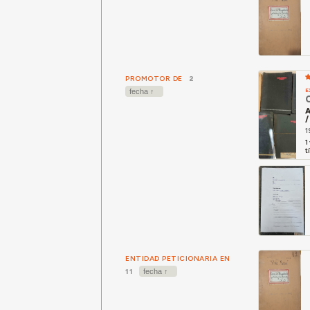
PROMOTOR DE
2
E
A
/
1
1
t
ENTIDAD PETICIONARIA EN
11