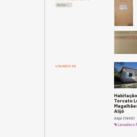
USUARIO DE
Habitação
Torcato L
Magalhães
Alijó
Alijó
(1950)
Lavadero 