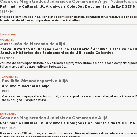
Casa dos Magistrados Judiciais da Comarca de Alijó
Presidente c/ ass
Património Cultural, I.P., Arquivos e Coleções Documentais da Ex-DGEMN
1937-1941
Processo com 138 páginas, contendo correspondência administrativa relativa à conce
Municipal de Alijó e acompanhamento dos trabalhos...
DESTAQUE
XPEDIENTE
Construção do Mercado de Alijó
cervo Histórico da Direção-Geral do Território / Arquivo Histórico do
 Arquivo Histórico dos Equipamentos de Utilização Colectiva
962-1979
 volume de correspondência e 5 volumes de projeto.Volume de pedido de comparticipaçã
ítulos manuscritos que indicam indexação...
EXPEDIENTE
Pavilhão Gimnodesportivo Alijó
Arquivo Municipal de Alijó
1982
Processo em capa preta, não original, sobre a qual foi colado um cabeçalho da Câmara Mu
de execução”, “arquitectura,...
EXPEDIENTE
Casa dos Magistrados Judiciais da Comarca de Alijó
Património Cultural, I.P., Arquivos e Coleções Documentais da Ex-DGEMN
1937-1941
Processo com 138 páginas, contendo correspondência administrativa relativa à conce
Municipal de Alijó e acompanhamento dos trabalhos...