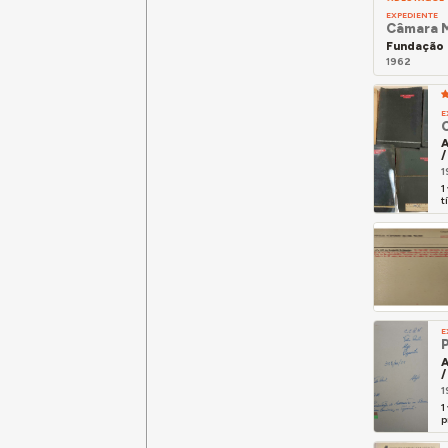
EXPEDIENTE
Câmara M
Fundação 
1962
E
A
/
1
1
t
E
A
/
1
1
p