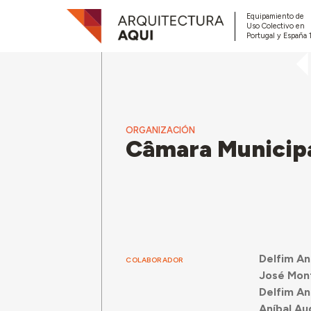
Equipamiento de
Uso Colectivo en
Portugal y España 
ORGANIZACIÓN
Câmara Municipa
Delfim An
COLABORADOR
José Mont
Delfim An
Aníbal Au