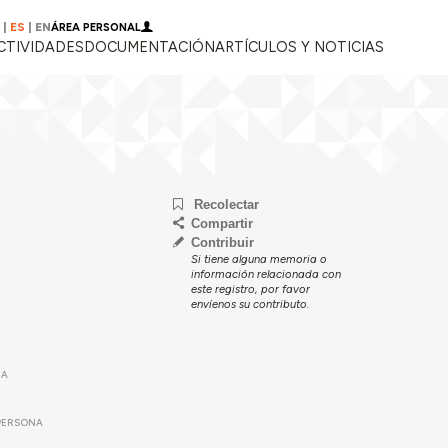
|
ES
|
EN
ÁREA PERSONAL
CTIVIDADES
DOCUMENTACIÓN
ARTÍCULOS Y NOTICIAS
Recolectar
Compartir
Contribuir
Si tiene alguna memoria o
información relacionada con
este registro, por favor
envíenos su contributo.
NA
PERSONA