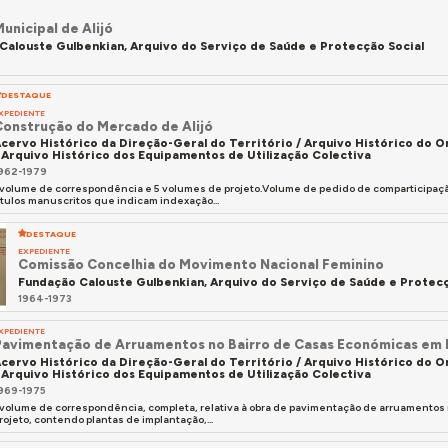
unicipal de Alijó
Calouste Gulbenkian, Arquivo do Serviço de Saúde e Protecção Social
DESTAQUE
XPEDIENTE
Construção do Mercado de Alijó
cervo Histórico da Direção-Geral do Território / Arquivo Histórico do
 Arquivo Histórico dos Equipamentos de Utilização Colectiva
962-1979
 volume de correspondência e 5 volumes de projeto.Volume de pedido de comparticipaçã
ítulos manuscritos que indicam indexação...
DESTAQUE
EXPEDIENTE
Comissão Concelhia do Movimento Nacional Feminino
Fundação Calouste Gulbenkian, Arquivo do Serviço de Saúde e Protecç
1964-1973
XPEDIENTE
Pavimentação de Arruamentos no Bairro de Casas Económicas em 
cervo Histórico da Direção-Geral do Território / Arquivo Histórico do
 Arquivo Histórico dos Equipamentos de Utilização Colectiva
969-1975
 volume de correspondência, completa, relativa à obra de pavimentação de arruamentos
rojeto, contendo plantas de implantação,...