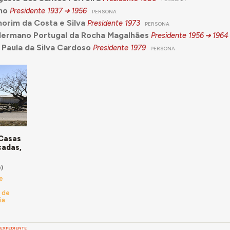
no
Presidente
1937
1956
PERSONA
orim da Costa e Silva
Presidente
1973
PERSONA
Hermano Portugal da Rocha Magalhães
Presidente
1956
1964
 Paula da Silva Cardoso
Presidente
1979
PERSONA
 Casas
cadas,
)
e
 de
ia
EXPEDIENTE