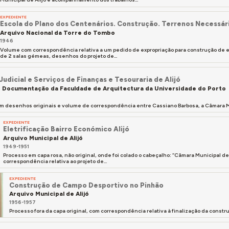
EXPEDIENTE
Escola do Plano dos Centenários. Construção. Terrenos Necessár
Arquivo Nacional da Torre do Tombo
1946
Volume com correspondência relativa a um pedido de expropriação para construção de e
de 2 salas gémeas, desenhos do projeto de...
Judicial e Serviços de Finanças e Tesouraria de Alijó
 Documentação da Faculdade de Arquitectura da Universidade do Porto
m desenhos originais e volume de correspondência entre Cassiano Barbosa, a Câmara Mun
EXPEDIENTE
Eletrificação Bairro Económico Alijó
Arquivo Municipal de Alijó
1949-1951
Processo em capa rosa, não original, onde foi colado o cabeçalho: “Câmara Municipal de
correspondência relativa ao projeto de...
EXPEDIENTE
Construção de Campo Desportivo no Pinhão
Arquivo Municipal de Alijó
1956-1957
Processo fora da capa original, com correspondência relativa à finalização da const