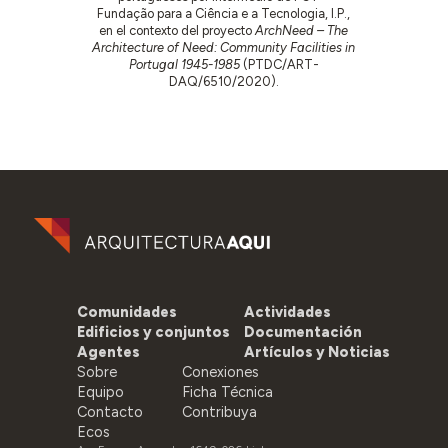
Fundação para a Ciência e a Tecnologia, I.P.,
en el contexto del proyecto
ArchNeed – The
Architecture of Need: Community Facilities in
Portugal 1945-1985
(PTDC/ART-
DAQ/6510/2020).
Comunidades
Actividades
Edificios y conjuntos
Documentación
Agentes
Artículos y Noticias
Sobre
Conexiones
Equipo
Ficha Técnica
Contacto
Contribuya
Ecos