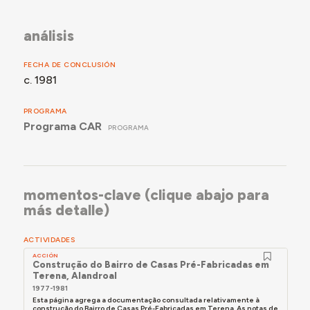
análisis
FECHA DE CONCLUSIÓN
c. 1981
PROGRAMA
Programa CAR
PROGRAMA
momentos-clave (clique abajo para
más detalle)
ACTIVIDADES
ACCIÓN
Construção do Bairro de Casas Pré-Fabricadas em
Terena, Alandroal
1977-1981
Esta página agrega a documentação consultada relativamente à
construção do Bairro de Casas Pré-Fabricadas em Terena. As notas de