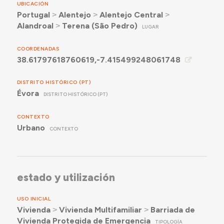
UBICACIÓN
Portugal
˃
Alentejo
˃
Alentejo Central
˃
Alandroal
˃
Terena (São Pedro)
LUGAR
COORDENADAS
38.61797618760619,-7.415499248061748
DISTRITO HISTÓRICO (PT)
Évora
DISTRITO HISTÓRICO (PT)
CONTEXTO
Urbano
CONTEXTO
estado y utilización
USO INICIAL
Vivienda
˃
Vivienda Multifamiliar
˃
Barriada de
Vivienda Protegida de Emergencia
TIPOLOGÍA