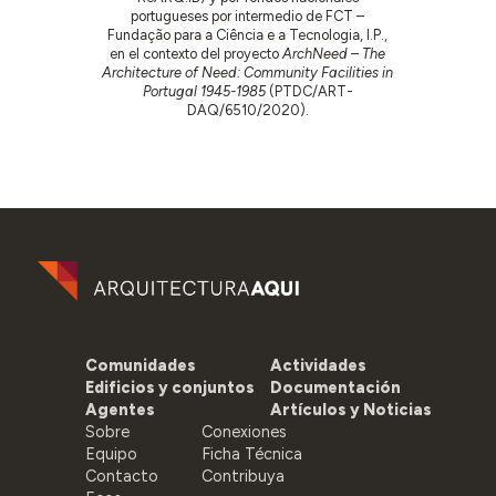
portugueses por intermedio de FCT –
Fundação para a Ciência e a Tecnologia, I.P.,
en el contexto del proyecto
ArchNeed – The
Architecture of Need: Community Facilities in
Portugal 1945-1985
(PTDC/ART-
DAQ/6510/2020).
Comunidades
Actividades
Edificios y conjuntos
Documentación
Agentes
Artículos y Noticias
Sobre
Conexiones
Equipo
Ficha Técnica
Contacto
Contribuya