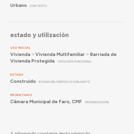
Urbano
CONTEXTO
estado y utilización
USO INICIAL
Vivienda
˃
Vivienda Multifamiliar
˃
Barriada de
Vivienda Protegida
TIPOLOGÍA FUNCIONAL
ESTADO
Construido
ESTADO DEL EDIFÍCIO O CONJUNTO
PROPIETARIO
Câmara Municipal de Faro, CMF
ORGANIZACIÓN
A informação constante desta página foi