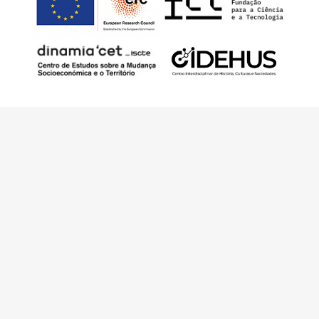
Este trabajo ha sido financiado por European
Research Council (ERC) – European Union’s
Horizon 2020 Research and Innovation
Programme (Grant Agreement 949686 –
ReARQ.IB) y por fondos nacionales
portugueses por intermedio de FCT –
Fundação para a Ciência e a Tecnologia, I.P.,
en el contexto del proyecto
ArchNeed – The
Architecture of Need: Community Facilities in
Portugal 1945-1985
(PTDC/ART-
DAQ/6510/2020).