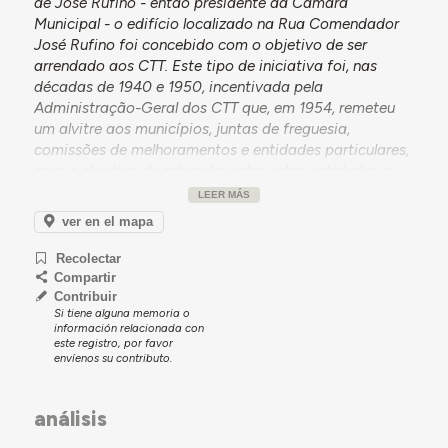
de José Rufino - então presidente da Câmara
Municipal - o edifício localizado na Rua Comendador
José Rufino foi concebido com o objetivo de ser
arrendado aos CTT. Este tipo de iniciativa foi, nas
décadas de 1940 e 1950, incentivada pela
Administração-Geral dos CTT que, em 1954, remeteu
um alvitre aos municípios, juntas de freguesia,
comissões de melhoramentos e entidades particulares,
com o objetivo de estimular entre estas entidades a
construção de edifícios destinados a albergar os seus
LEER MÁS
serviços. O edifício dos CTT de Alijó aparece no alvitre
ver en el mapa
entre os escolhidos para ilustrar este tipo de iniciativa
que, a partir de 1948, se transformou num plano de
Recolectar
ação desta Administração-Geral.
Compartir
Contribuir
Coincidentemente, no ano de publicação deste alvitre,
Si tiene alguna memoria o
em agosto de 1954, o edifício construído para
información relacionada con
este registro, por favor
arrendamento aos CTT foi adquirido pelos mesmos, no
envíenos su contributo.
seguimento de longas negociações sobre as
pretensões de aumento da renda pelo proprietário.
Embora os CTT tenham assumido, ao longo deste
análisis
processo, a responsabilidade de conservação do