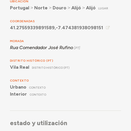
UBICACIÓN
Portugal
˃
Norte
˃
Douro
˃
Alijó
˃
Alijó
LUGAR
COORDENADAS
41.27559339891589,-7.474381938098151
MORADA
Rua Comendador José Rufino
DISTRITO HISTÓRICO (PT)
Vila Real
DISTRITO HISTÓRICO (PT)
CONTEXTO
Urbano
CONTEXTO
Interior
CONTEXTO
estado y utilización