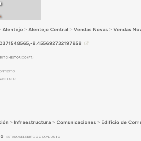
s
L
˃
Alentejo
˃
Alentejo Central
˃
Vendas Novas
˃
Vendas No
0371548565,-8.455692732197958
TRITO HISTÓRICO (PT)
ONTEXTO
ONTEXTO
ción
˃
Infraestructura
˃
Comunicaciones
˃
Edificio de Corr
do
ESTADO DEL EDIFÍCIO O CONJUNTO