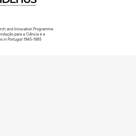
earch and Innovation Programme
ação para a Ciência e a
s in Portugal 1945-1985
Av. Forças Armadas 1649-026 Lisboa
contacto@arquitecturaaqui.eu
+351 217 650 499