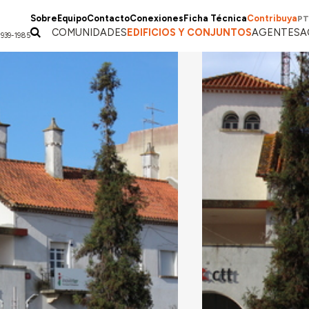
Sobre
Equipo
Contacto
Conexiones
Ficha Técnica
Contribuya
PT
COMUNIDADES
EDIFICIOS Y CONJUNTOS
AGENTES
A
1939-1985