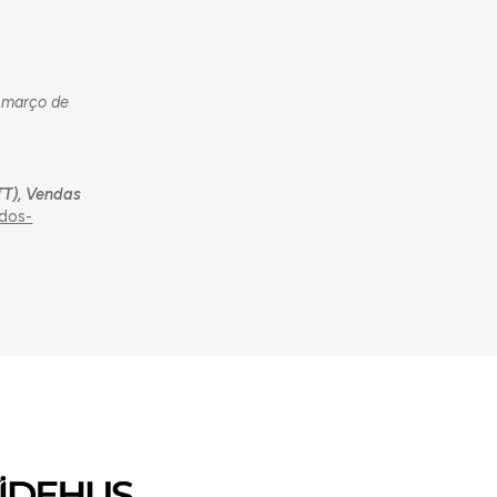
e março de
CTT), Vendas
-dos-