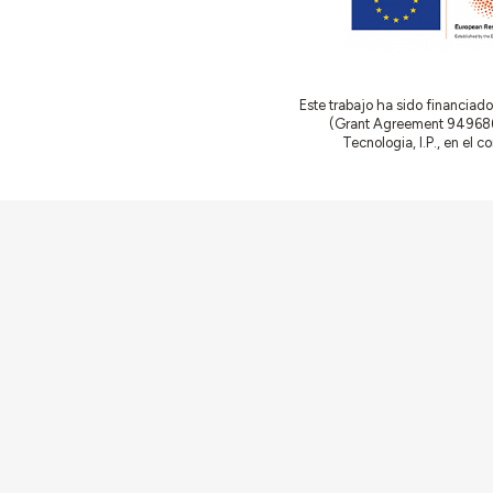
Este trabajo ha sido financia
(Grant Agreement 949686 –
Tecnologia, I.P., en el 
Comunidades
Actividades
Edificios y conjuntos
Documentación
Agentes
Artículos y Notici