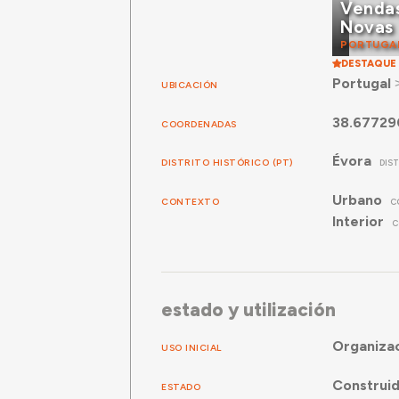
Venda
Novas
PORTUGA
DESTAQUE
Portugal
UBICACIÓN
38.67729
COORDENADAS
Évora
DISTRITO HISTÓRICO (PT)
DIS
Urbano
CONTEXTO
C
Interior
C
estado y utilización
Organiza
USO INICIAL
Construi
ESTADO