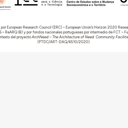
do por European Research Council (ERC) – European Union’s Horizon 2020 Res
 ReARQ.IB) y por fondos nacionales portugueses por intermedio de FCT – Fund
contexto del proyecto
ArchNeed – The Architecture of Need: Community Facilitie
(PTDC/ART-DAQ/6510/2020).
Sobre
Conexiones
Equipo
Ficha Técnica
as
Contacto
Contribuya
Ecos