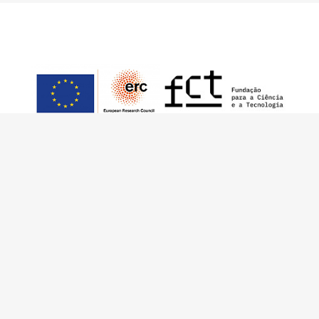
Este trabajo ha sido financiado por European
Research Council (ERC) – European Union’s
Horizon 2020 Research and Innovation
Programme (Grant Agreement 949686 –
ReARQ.IB) y por fondos nacionales
portugueses por intermedio de FCT –
Fundação para a Ciência e a Tecnologia, I.P.,
en el contexto del proyecto
ArchNeed – The
Architecture of Need: Community Facilities in
Portugal 1945-1985
(PTDC/ART-