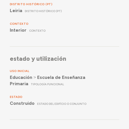
DISTRITO HISTÓRICO (PT)
Leiria
DISTRITO HISTÓRICO (PT)
CONTEXTO
Interior
CONTEXTO
estado y utilización
USO INICIAL
Educación
˃
Escuela de Enseñanza
Primaria
TIPOLOGÍA FUNCIONAL
ESTADO
Construido
ESTADO DEL EDIFÍCIO O CONJUNTO