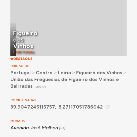
Figueiró
dos
Vinhos
PORTUGAL
DESTAQUE
UBICACIÓN
Portugal
˃
Centro
˃
Leiria
˃
Figueiró dos Vinhos
˃
União das Freguesias de Figueiró dos Vinhos e
Bairradas
LUGAR
COORDENADAS
39.9047245115757,-8.27117051786042
MORADA
Avenida José Malhoa