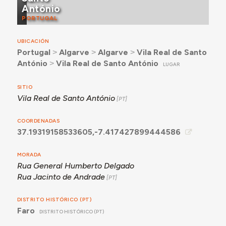
António
PORTUGAL
UBICACIÓN
Portugal
˃
Algarve
˃
Algarve
˃
Vila Real de Santo
António
˃
Vila Real de Santo António
LUGAR
SITIO
Vila Real de Santo António
COORDENADAS
37.19319158533605,-7.417427899444586
MORADA
Rua General Humberto Delgado
Rua Jacinto de Andrade
DISTRITO HISTÓRICO (PT)
Faro
DISTRITO HISTÓRICO (PT)