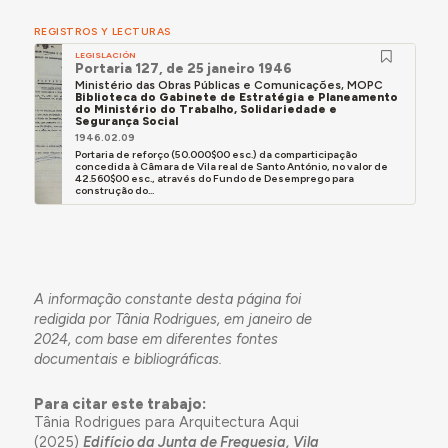
REGISTROS Y LECTURAS
LEGISLACIÓN
Portaria 127, de 25 janeiro 1946
Ministério das Obras Públicas e Comunicações, MOPC
Biblioteca do Gabinete de Estratégia e Planeamento
do Ministério do Trabalho, Solidariedade e
Segurança Social
1946.02.09
Portaria de reforço (50.000$00 esc.) da comparticipação
concedida à Câmara de Vila real de Santo António, no valor de
42.560$00 esc., através do Fundo de Desemprego para
construção do...
A informação constante desta página foi
redigida por Tânia Rodrigues, em janeiro de
2024, com base em diferentes fontes
documentais e bibliográficas.
Para citar este trabajo:
Tânia Rodrigues para Arquitectura Aqui
(2025)
Edifício da Junta de Freguesia, Vila