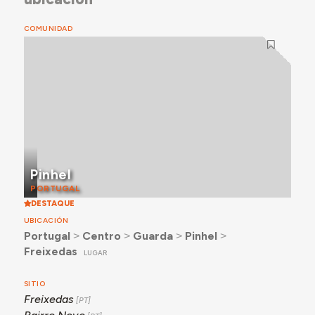
COMUNIDAD
Pinhel
PORTUGAL
DESTAQUE
UBICACIÓN
Portugal
˃
Centro
˃
Guarda
˃
Pinhel
˃
Freixedas
LUGAR
SITIO
Freixedas