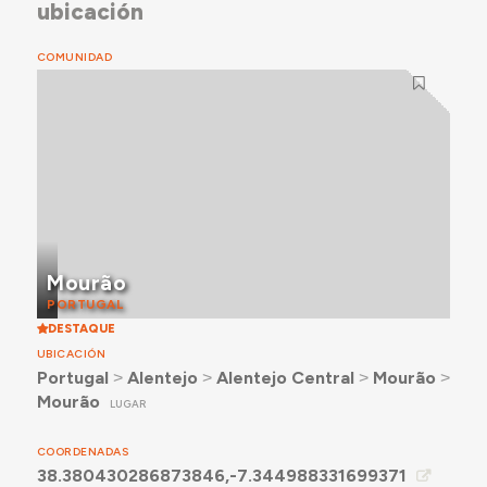
ubicación
COMUNIDAD
Mourão
PORTUGAL
DESTAQUE
UBICACIÓN
Portugal
˃
Alentejo
˃
Alentejo Central
˃
Mourão
˃
Mourão
LUGAR
COORDENADAS
38.380430286873846,-7.344988331699371