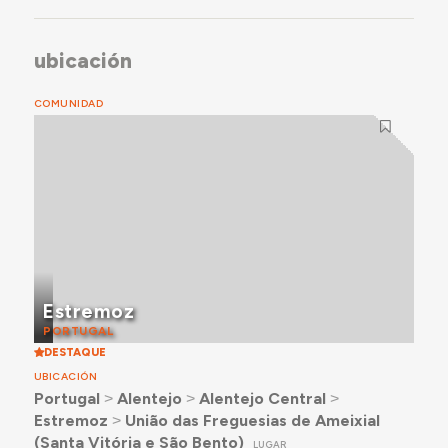
ubicación
COMUNIDAD
Estremoz
PORTUGAL
DESTAQUE
UBICACIÓN
Portugal
˃
Alentejo
˃
Alentejo Central
˃
Estremoz
˃
União das Freguesias de Ameixial
(Santa Vitória e São Bento)
LUGAR