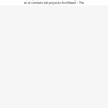
en el contexto del proyecto
ArchNeed – The
Architecture of Need: Community Facilities in
Portugal 1945-1985
(PTDC/ART-
DAQ/6510/2020).
Comunidades
Actividades
Edificios y conjuntos
Documentación
Agentes
Artículos y Noticias
Sobre
Conexiones
Equipo
Ficha Técnica
Contacto
Contribuya
Ecos
Av. Forças Armadas 1649-026 Lisboa
contacto@arquitecturaaqui.eu