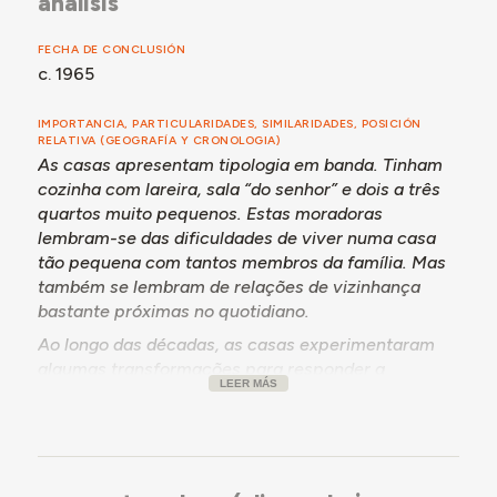
análisis
mar.
FECHA DE CONCLUSIÓN
c. 1965
IMPORTANCIA, PARTICULARIDADES, SIMILARIDADES, POSICIÓN
RELATIVA (GEOGRAFÍA Y CRONOLOGIA)
As casas apresentam tipologia em banda. Tinham
cozinha com lareira, sala “do senhor” e dois a três
quartos muito pequenos. Estas moradoras
lembram-se das dificuldades de viver numa casa
tão pequena com tantos membros da família. Mas
também se lembram de relações de vizinhança
bastante próximas no quotidiano.
Ao longo das décadas, as casas experimentaram
algumas transformações para responder a
LEER MÁS
necessidades das famílias, como anexos
posteriores e laterais, marquises e conversões de
salas exteriores em quartos e casas de banho,
resultando em moradias maiores e interligadas.