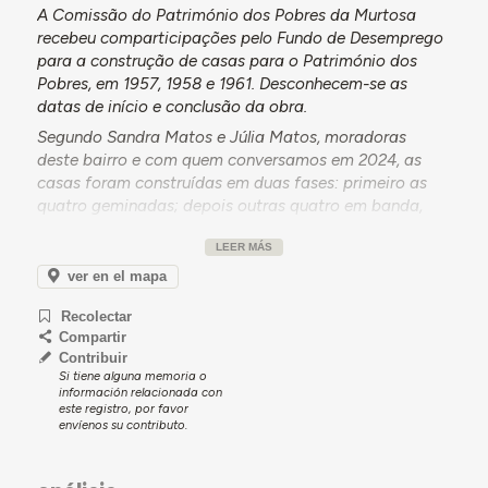
A Comissão do Património dos Pobres da Murtosa
recebeu comparticipações pelo Fundo de Desemprego
para a construção de casas para o Património dos
Pobres, em 1957, 1958 e 1961. Desconhecem-se as
datas de início e conclusão da obra.
Segundo Sandra Matos e Júlia Matos, moradoras
deste bairro e com quem conversamos em 2024, as
casas foram construídas em duas fases: primeiro as
quatro geminadas; depois outras quatro em banda,
"construídas pelos americanos". Estas últimas foram
LEER MÁS
construídas a través de peditórios feitos por
emigrantes nos Estados Unidos, destinados aos mais
ver en el mapa
pobres. “Fizeram um peditório, e depois entregaram ao
Recolectar
padre, e o padre construiu estas habitações”.
Compartir
De acordo com testemunhos de moradoras deste
Contribuir
bairro, a economia doméstica deste bairro está
Si tiene alguna memoria o
información relacionada con
fortemente ligada à pesca. É um bairro de pescadores
este registro, por favor
com várias gerações a viver na mesma rua. Hoje estas
envíenos su contributo.
casas são consideradas património local, dado que
dinamizaram identidades familiares e de trabalho do