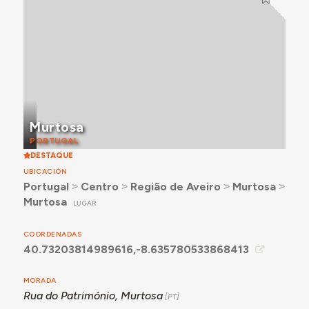
Murtosa
PORTUGAL
DESTAQUE
UBICACIÓN
Portugal
˃
Centro
˃
Região de Aveiro
˃
Murtosa
˃
Murtosa
LUGAR
COORDENADAS
40.73203814989616,-8.635780533868413
MORADA
Rua do Património, Murtosa