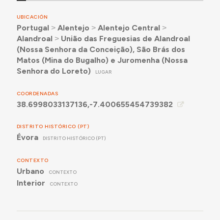
UBICACIÓN
Portugal
˃
Alentejo
˃
Alentejo Central
˃
Alandroal
˃
União das Freguesias de Alandroal
(Nossa Senhora da Conceição), São Brás dos
Matos (Mina do Bugalho) e Juromenha (Nossa
Senhora do Loreto)
LUGAR
COORDENADAS
38.6998033137136,-7.400655454739382
DISTRITO HISTÓRICO (PT)
Évora
DISTRITO HISTÓRICO (PT)
CONTEXTO
Urbano
CONTEXTO
Interior
CONTEXTO