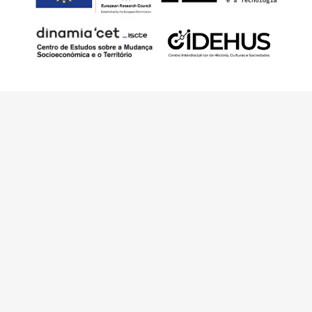
Este trabajo ha sido financiado por European
Research Council (ERC) – European Union’s
Horizon 2020 Research and Innovation
Programme (Grant Agreement 949686 –
ReARQ.IB) y por fondos nacionales
portugueses por intermedio de FCT –
Fundação para a Ciência e a Tecnologia, I.P.,
en el contexto del proyecto
ArchNeed – The
Architecture of Need: Community Facilities in
Portugal 1945-1985
(PTDC/ART-
DAQ/6510/2020).