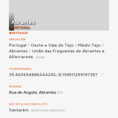
Abrantes
PORTUGAL
DESTAQUE
UBICACIÓN
Portugal
˃
Oeste e Vale do Tejo
˃
Médio Tejo
˃
Abrantes
˃
União das Freguesias de Abrantes e
Alferrarede
LUGAR
COORDENADAS
39.463494886444245,-8.199511299197397
MORADA
Rua de Angola, Abrantes
DISTRITO HISTÓRICO (PT)
Santarém
DISTRITO HISTÓRICO (PT)