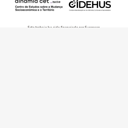
Este trabajo ha sido financiado por European
Research Council (ERC) – European Union’s
Horizon 2020 Research and Innovation
Programme (Grant Agreement 949686 –
ReARQ.IB) y por fondos nacionales
portugueses por intermedio de FCT –
Fundação para a Ciência e a Tecnologia, I.P.,
en el contexto del proyecto
ArchNeed – The
Architecture of Need: Community Facilities in
Portugal 1945-1985
(PTDC/ART-
DAQ/6510/2020).