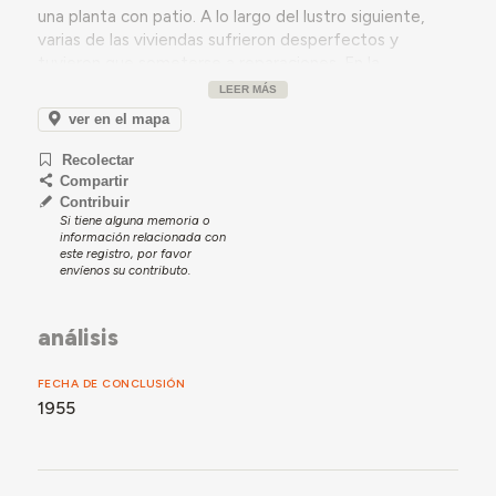
una planta con patio. A lo largo del lustro siguiente,
varias de las viviendas sufrieron desperfectos y
tuvieron que someterse a reparaciones. En la
actualidad, el conjunto ha sido notablemente alterado
LEER MÁS
por la sustitución y modificación de varias viviendas.
ver en el mapa
Recolectar
Compartir
Contribuir
Si tiene alguna memoria o
información relacionada con
este registro, por favor
envíenos su contributo.
análisis
FECHA DE CONCLUSIÓN
1955