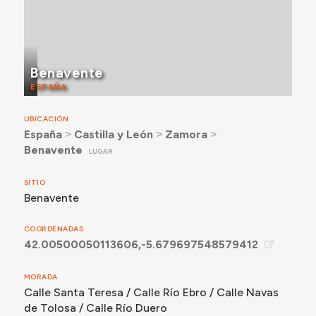
Benavente
ESPAÑA
UBICACIÓN
España
˃
Castilla y León
˃
Zamora
˃
Benavente
LUGAR
SITIO
Benavente
COORDENADAS
42.00500050113606,-5.679697548579412
MORADA
Calle Santa Teresa / Calle Río Ebro / Calle Navas
de Tolosa / Calle Río Duero