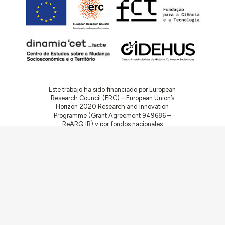
Este trabajo ha sido financiado por European
Research Council (ERC) – European Union’s
Horizon 2020 Research and Innovation
Programme (Grant Agreement 949686 –
ReARQ.IB) y por fondos nacionales
portugueses por intermedio de FCT –
Fundação para a Ciência e a Tecnologia, I.P.,
en el contexto del proyecto
ArchNeed – The
Architecture of Need: Community Facilities in
Portugal 1945-1985
(PTDC/ART-
DAQ/6510/2020).