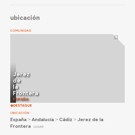
ubicación
COMUNIDAD
Jerez
de
la
Frontera
ESPAÑA
DESTAQUE
UBICACIÓN
España
˃
Andalucía
˃
Cádiz
˃
Jerez de la
Frontera
LUGAR