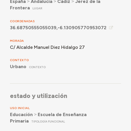
España
˃
Andalucía
˃
Cádiz
˃
Jerez de la
Frontera
LUGAR
COORDENADAS
36.68750555055039,-6.130905770953072
MORADA
C/ Alcalde Manuel Diez Hidalgo 27
CONTEXTO
Urbano
CONTEXTO
estado y utilización
USO INICIAL
Educación
˃
Escuela de Enseñanza
Primaria
TIPOLOGÍA FUNCIONAL