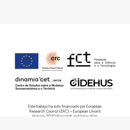
Este trabajo ha sido financiado por European
Research Council (ERC) – European Union’s
Horizon 2020 Research and Innovation
Programme (Grant Agreement 949686 –
ReARQ.IB) y por fondos nacionales