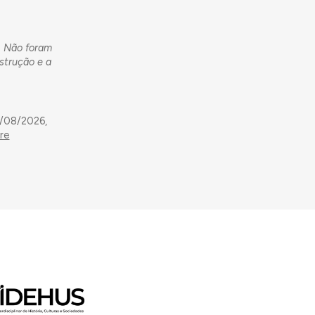
e. Não foram
strução e a
9/08/2026,
re