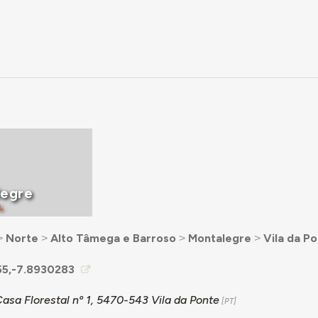
legre
L
˃
Norte
˃
Alto Tâmega e Barroso
˃
Montalegre
˃
Vila da P
55,-7.8930283
asa Florestal nº 1, 5470-543 Vila da Ponte