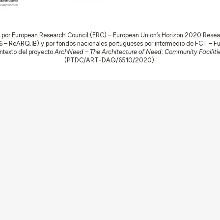
do por European Research Council (ERC) – European Union’s Horizon 2020 Res
 ReARQ.IB) y por fondos nacionales portugueses por intermedio de FCT – Fund
contexto del proyecto
ArchNeed – The Architecture of Need: Community Facilitie
(PTDC/ART-DAQ/6510/2020).
Sobre
Conexiones
Equipo
Ficha Técnica
as
Contacto
Contribuya
Ecos