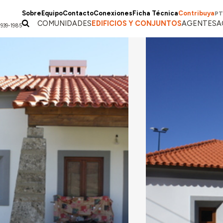
Sobre
Equipo
Contacto
Conexiones
Ficha Técnica
Contribuya
PT
COMUNIDADES
EDIFICIOS Y CONJUNTOS
AGENTES
A
1939-1985