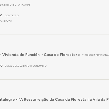
DISTRITO HISTÓRICO (PT)
no
CONTEXTO
ONTEXTO
˃
Vivienda de Función
˃
Casa de Florestero
TIPOLOGÍA FUNCIONA
do
ESTADO DEL EDIFÍCIO O CONJUNTO
talegre - "A Ressurreição da Casa da Floresta na Vila da 