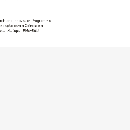
earch and Innovation Programme
ação para a Ciência e a
s in Portugal 1945-1985
Av. Forças Armadas 1649-026 Lisboa
contacto@arquitecturaaqui.eu
+351 217 650 499