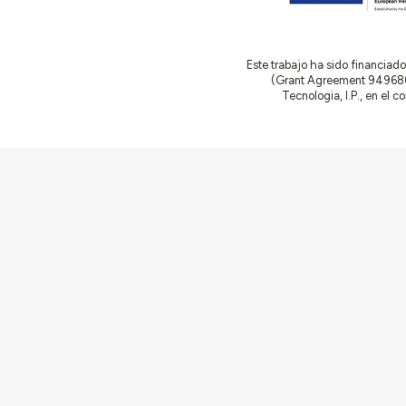
Este trabajo ha sido financia
(Grant Agreement 949686 –
Tecnologia, I.P., en el 
Comunidades
Actividades
Edificios y conjuntos
Documentación
Agentes
Artículos y Notici