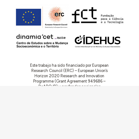
Este trabajo ha sido financiado por European
Research Council (ERC) – European Union’s
Horizon 2020 Research and Innovation
Programme (Grant Agreement 949686 –
ReARQ.IB) y por fondos nacionales
portugueses por intermedio de FCT –
Fundação para a Ciência e a Tecnologia, I.P.,
en el contexto del proyecto
ArchNeed – The
Architecture of Need: Community Facilities in
Portugal 1945-1985
(PTDC/ART-
DAQ/6510/2020).