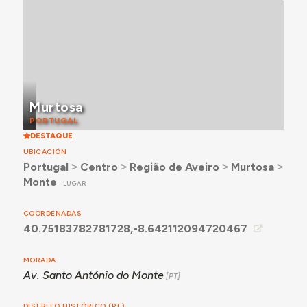
Murtosa
PORTUGAL
DESTAQUE
UBICACIÓN
Portugal
˃
Centro
˃
Região de Aveiro
˃
Murtosa
˃
Monte
LUGAR
COORDENADAS
40.75183782781728,-8.642112094720467
MORADA
Av. Santo António do Monte
DISTRITO HISTÓRICO (PT)