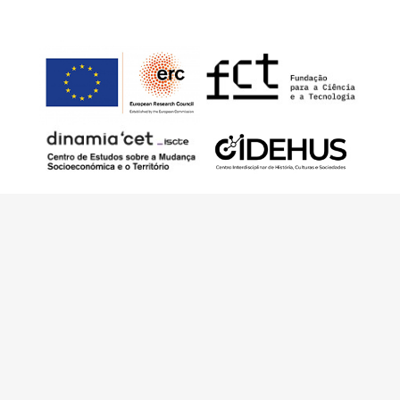
Este trabajo ha sido financiado por European
Research Council (ERC) – European Union’s
Horizon 2020 Research and Innovation
Programme (Grant Agreement 949686 –
ReARQ.IB) y por fondos nacionales
portugueses por intermedio de FCT –
Fundação para a Ciência e a Tecnologia, I.P.,
en el contexto del proyecto
ArchNeed – The
Architecture of Need: Community Facilities in
Portugal 1945-1985
(PTDC/ART-
DAQ/6510/2020).