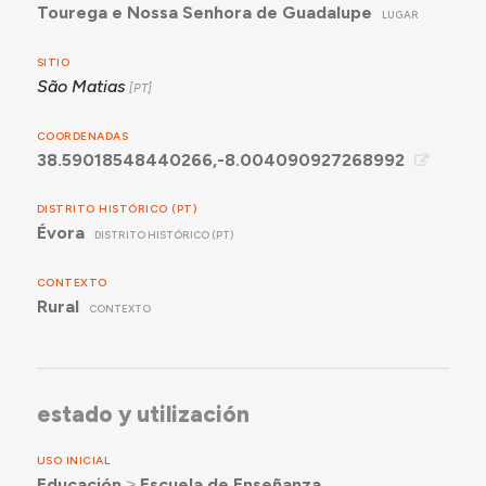
Tourega e Nossa Senhora de Guadalupe
LUGAR
SITIO
São Matias
COORDENADAS
38.59018548440266,-8.004090927268992
DISTRITO HISTÓRICO (PT)
Évora
DISTRITO HISTÓRICO (PT)
CONTEXTO
Rural
CONTEXTO
estado y utilización
USO INICIAL
Educación
˃
Escuela de Enseñanza