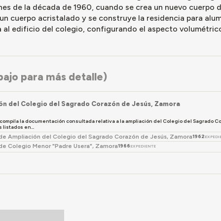
nes de la década de 1960, cuando se crea un nuevo cuerpo de
n cuerpo acristalado y se construye la residencia para alum
 al edificio del colegio, configurando el aspecto volumétrico
ajo para más detalle)
ón del Colegio del Sagrado Corazón de Jesús, Zamora
 compila la documentación consultada relativa a la ampliación del Colegio del Sagrado C
listados en...
de Ampliación del Colegio del Sagrado Corazón de Jesús, Zamora
1962
EXPEDI
de Colegio Menor "Padre Usera", Zamora
1966
EXPEDIENTE