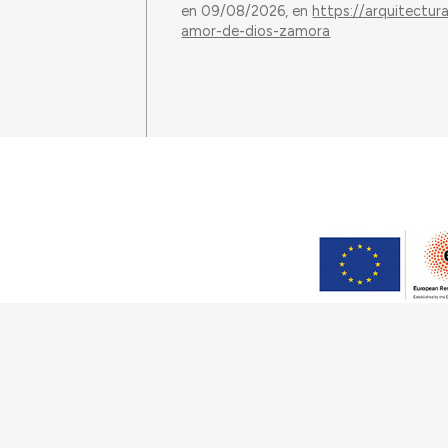
en 09/08/2026, en
https://arquitectur
amor-de-dios-zamora
Este trabajo ha sido financia
(Grant Agreement 949686 –
Tecnologia, I.P., en el 