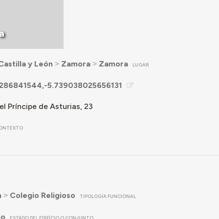
a
Castilla y León
˃
Zamora
˃
Zamora
LUGAR
286841544,-5.739038025656131
l Príncipe de Asturias, 23
ONTEXTO
n
˃
Colegio Religioso
TIPOLOGÍA FUNCIONAL
do
ESTADO DEL EDIFÍCIO O CONJUNTO