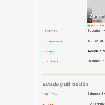
Zamor
ESPAÑA
DESTAQUE
España
˃
UBICACIÓN
41.50980
COORDENADAS
Avenida de
MORADA
Urbano
CONTEXTO
C
estado y utilización
Educació
USO INICIAL
Construi
ESTADO