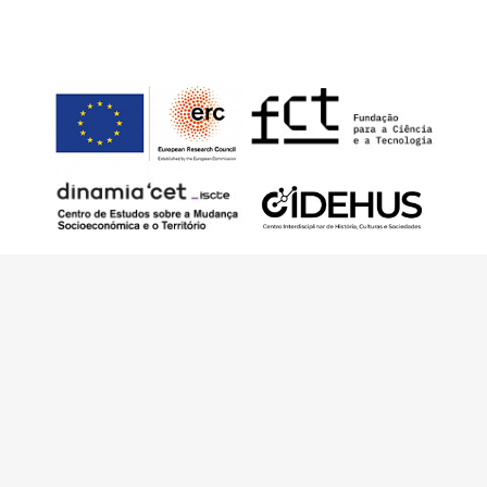
Este trabajo ha sido financiado por European
Research Council (ERC) – European Union’s
Horizon 2020 Research and Innovation
Programme (Grant Agreement 949686 –
ReARQ.IB) y por fondos nacionales
portugueses por intermedio de FCT –
Fundação para a Ciência e a Tecnologia, I.P.,
en el contexto del proyecto
ArchNeed – The
Architecture of Need: Community Facilities in
Portugal 1945-1985
(PTDC/ART-
DAQ/6510/2020).