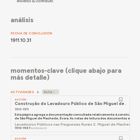
envíenos su contributo.
análisis
FECHA DE CONCLUSIÓN
1911.10.31
momentos-clave (clique abajo para
más detalle)
ACTIVIDADES
4
ACCIÓN
Construção do Lavadouro Público de São Miguel de Mache
1910-1911
Esta página agrega a documentação consultada relativamente à construção do
de São Miguel de Machede, Évora. As notas de leitura dos documentos encontr
Lavadouros Públicos nas Freguesias Rurais S. Miguel de Machede, V
1910-1967
EXPEDIENTE
ACCIÓN