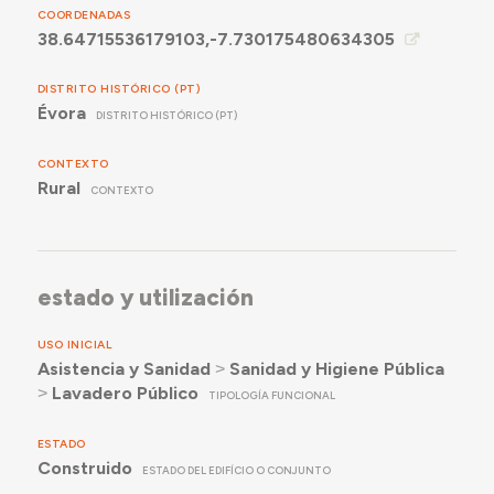
COORDENADAS
38.64715536179103,-7.730175480634305
DISTRITO HISTÓRICO (PT)
Évora
DISTRITO HISTÓRICO (PT)
CONTEXTO
Rural
CONTEXTO
estado y utilización
USO INICIAL
Asistencia y Sanidad
˃
Sanidad y Higiene Pública
˃
Lavadero Público
TIPOLOGÍA FUNCIONAL
ESTADO
Construido
ESTADO DEL EDIFÍCIO O CONJUNTO