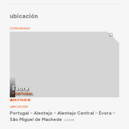
ubicación
COMUNIDAD
Évora
PORTUGAL
DESTAQUE
UBICACIÓN
Portugal
˃
Alentejo
˃
Alentejo Central
˃
Évora
˃
São Miguel de Machede
LUGAR