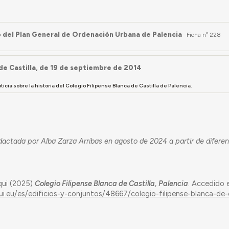
 del Plan General de Ordenación Urbana de Palencia
Ficha nº 228
 de Castilla, de 19 de septiembre de 2014
icia sobre la historia del Colegio Filipense Blanca de Castilla de Palencia.
dactada por Alba Zarza Arribas en agosto de 2024 a partir de difere
qui (2025)
Colegio Filipense Blanca de Castilla, Palencia
. Accedido 
ui.eu/es/edificios-y-conjuntos/48667/colegio-filipense-blanca-de-c