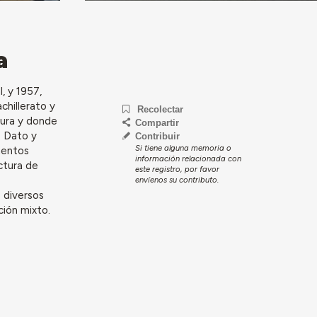
a
, y 1957,
chillerato y
Recolectar
tura y donde
Compartir
o Dato y
Contribuir
Si tiene alguna memoria o
ementos
información relacionada con
ctura de
este registro, por favor
envíenos su contributo.
 diversos
ción mixto.