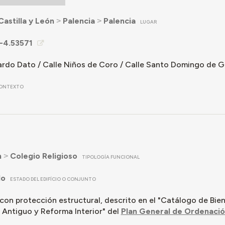
Castilla y León
˃
Palencia
˃
Palencia
LUGAR
-4.53571
ardo Dato / Calle Niños de Coro / Calle Santo Domingo de 
ONTEXTO
n
˃
Colegio Religioso
TIPOLOGÍA FUNCIONAL
do
ESTADO DEL EDIFÍCIO O CONJUNTO
con protección estructural, descrito en el "Catálogo de Bien
 Antiguo y Reforma Interior" del
Plan General de Ordenació