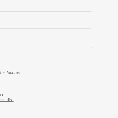
ntes fuentes
en
astilla-