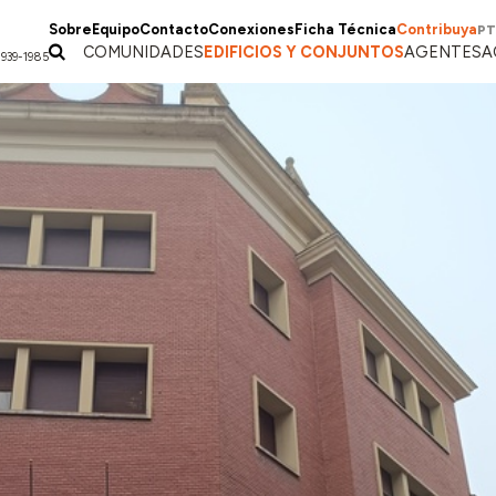
Sobre
Equipo
Contacto
Conexiones
Ficha Técnica
Contribuya
PT
COMUNIDADES
EDIFICIOS Y CONJUNTOS
AGENTES
A
1939-1985