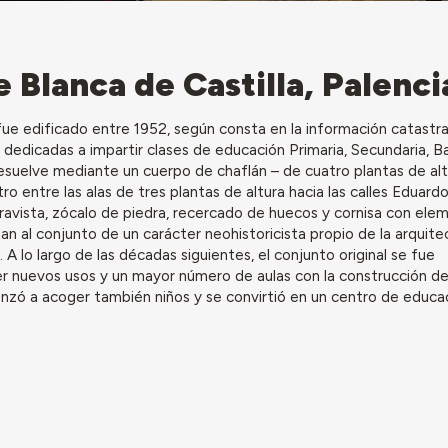
e Blanca de Castilla, Palenci
 fue edificado entre 1952, según consta en la información catastral
 dedicadas a impartir clases de educación Primaria, Secundaria, Ba
o resuelve mediante un cuerpo de chaflán – de cuatro plantas de al
tro entre las alas de tres plantas de altura hacia las calles Eduard
caravista, zócalo de piedra, recercado de huecos y cornisa con el
n al conjunto de un carácter neohistoricista propio de la arquite
. A lo largo de las décadas siguientes, el conjunto original se fue
 nuevos usos y un mayor número de aulas con la construcción de
zó a acoger también niños y se convirtió en un centro de educa