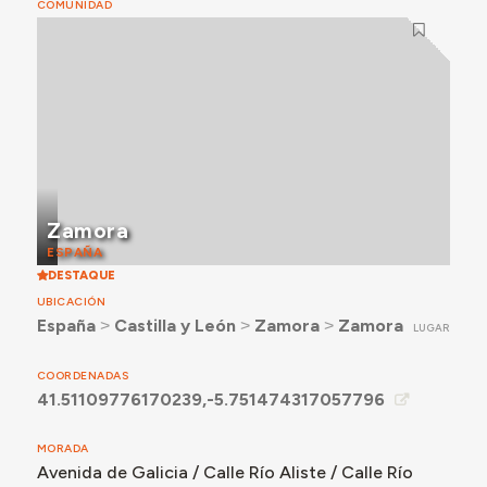
COMUNIDAD
Zamora
ESPAÑA
DESTAQUE
UBICACIÓN
España
˃
Castilla y León
˃
Zamora
˃
Zamora
LUGAR
COORDENADAS
41.51109776170239,-5.751474317057796
MORADA
Avenida de Galicia / Calle Río Aliste / Calle Río