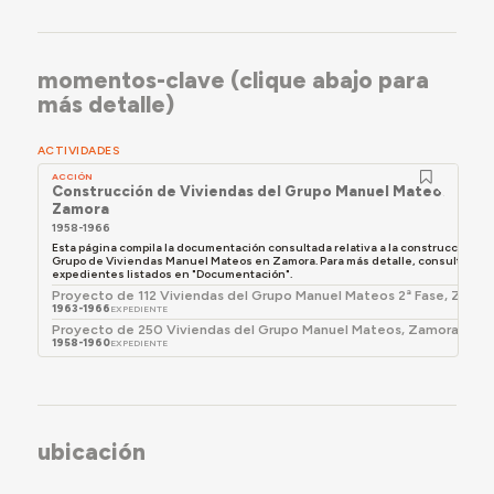
Esta intervención dio continuidad a los edificios de la
primera fase, dos bloques paralelos a ellos entre las
calles del Río Almucera y Río Vega y cuatro bloques
momentos-clave (clique abajo para
dispuestos en perpendicular a la carretera de
más detalle)
Villacastín, actual Avenida de Galicia, entre las calles
Río Vega y Río Aliste. El principal equipamiento
ACTIVIDADES
educativo de esta barriada fue el
grupo escolar San
ACCIÓN
Lázaro
.
Construcción de Viviendas del Grupo Manuel Mateos,
Zamora
1958-1966
Esta página compila la documentación consultada relativa a la construcción de
Grupo de Viviendas Manuel Mateos en Zamora. Para más detalle, consultar los
expedientes listados en "Documentación".
Proyecto de 112 Viviendas del Grupo Manuel Mateos 2ª Fase, Zamo
1963-1966
EXPEDIENTE
Proyecto de 250 Viviendas del Grupo Manuel Mateos, Zamora
1958-1960
EXPEDIENTE
ubicación