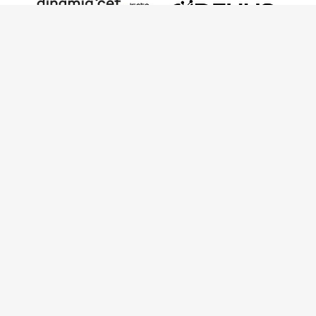
Este trabajo ha sido financiado por European
Research Council (ERC) – European Union’s
Horizon 2020 Research and Innovation
Programme (Grant Agreement 949686 –
ReARQ.IB) y por fondos nacionales
portugueses por intermedio de FCT –
Fundação para a Ciência e a Tecnologia, I.P.,
en el contexto del proyecto
ArchNeed – The
Architecture of Need: Community Facilities in
Portugal 1945-1985
(PTDC/ART-
DAQ/6510/2020).