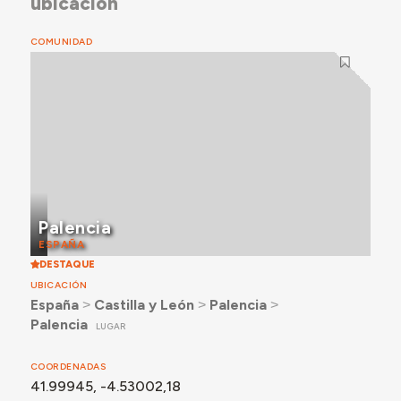
ubicación
COMUNIDAD
Palencia
ESPAÑA
DESTAQUE
UBICACIÓN
España
˃
Castilla y León
˃
Palencia
˃
Palencia
LUGAR
COORDENADAS
41.99945, -4.53002,18