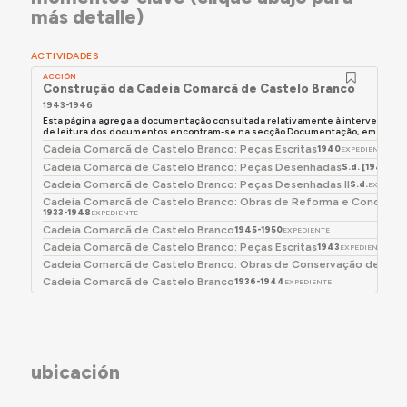
existia um vestíbulo, uma sala para a secretaria, o
más detalle)
parlatório, e uma entrada independente para a
habitação do carcereiro, localizada no piso
ACTIVIDADES
superior.
ACCIÓN
Construção da Cadeia Comarcã de Castelo Branco
Atualmente, os serviços de atendimento ao público
1943-1946
do arquivo localizam-se na zona de entrada, tendo
Esta página agrega a documentação consultada relativamente à intervenção 
de leitura dos documentos encontram-se na secção Documentação, em baixo.
o restante espaço sido adaptado para
Cadeia Comarcã de Castelo Branco: Peças Escritas
1940
EXPEDIENTE
acondicionamento de documentação e zonas
Cadeia Comarcã de Castelo Branco: Peças Desenhadas
S.d. [1940]
EXP
técnicas.
Cadeia Comarcã de Castelo Branco: Peças Desenhadas II
S.d.
EXPEDIEN
Cadeia Comarcã de Castelo Branco: Obras de Reforma e Conclusão 
1933-1948
EXPEDIENTE
Cadeia Comarcã de Castelo Branco
1945-1950
EXPEDIENTE
Cadeia Comarcã de Castelo Branco: Peças Escritas
1943
EXPEDIENTE
Cadeia Comarcã de Castelo Branco: Obras de Conservação de Ben
Cadeia Comarcã de Castelo Branco
1936-1944
EXPEDIENTE
ubicación