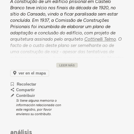
A construção de um edifício prisional em Castelo
Branco teve início nos finais da década de 1920, no
sítio do Cansado, vindo a ficar paralisada sem estar
concluída. Em 1937, a Comissão de Construções
Prisionais foi incumbida de elaborar um plano de
adaptação e conclusão do edifício, com projeto de
arquitetura assinado pelo arquiteto
Cottinelli Telmo
. O
facto de o custo deste plano ser semelhante ao de
uma construção de raiz - apesar das tentativas de
máxima economia -, bem como as reservas do Ministro
das Obras Públicas, Duarte Pacheco, em relação ao
LEER MÁS
projeto, levaram a que se reconhecesse a vantagem de
ver en el mapa
construir um novo edifício para a cadeia comarcã.
Recolectar
Um novo projeto foi elaborado pela comissão em 1943,
Compartir
com parte arquitetónica delineada pelo arquiteto
Raul
Contribuir
Rodrigues Lima
. O edifício foi construído até 1946,
Si tiene alguna memoria o
numa nova localização em terrenos adquiridos pela
información relacionada con
este registro, por favor
Câmara Municipal, com entrega à Direção-Geral dos
envíenos su contributo.
Serviços Prisionais dois anos depois.
Desde 2015, o Arquivo Municipal de Castelo Branco
análisis
ocupa o edifício, que nessa altura sofreu profundas