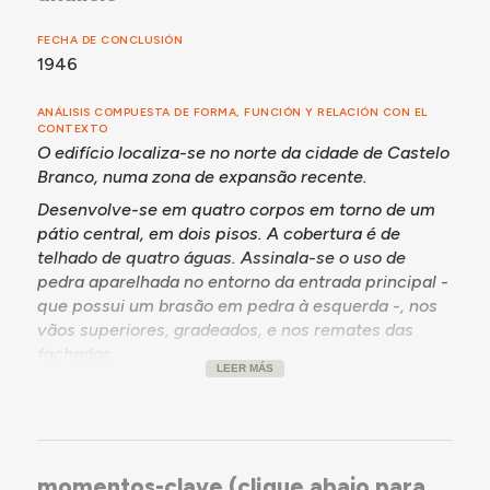
obras de adaptação.
FECHA DE CONCLUSIÓN
1946
Para mais detalhes, consultar a secção Momentos-
chave abaixo.
ANÁLISIS COMPUESTA DE FORMA, FUNCIÓN Y RELACIÓN CON EL
CONTEXTO
O edifício localiza-se no norte da cidade de Castelo
Branco, numa zona de expansão recente.
Desenvolve-se em quatro corpos em torno de um
pátio central, em dois pisos. A cobertura é de
telhado de quatro águas. Assinala-se o uso de
pedra aparelhada no entorno da entrada principal -
que possui um brasão em pedra à esquerda -, nos
vãos superiores, gradeados, e nos remates das
fachadas.
LEER MÁS
O programa inicial previa a integração de secções
separadas de celas individuais para homens e para
mulheres (16 e 6 celas, respetivamente), com celas
disciplinares, casas de trabalho, instalações
sanitárias e pátios de recreio cobertos. Na entrada
momentos-clave (clique abajo para