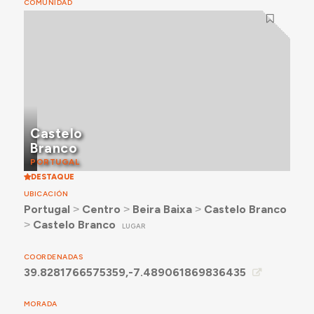
COMUNIDAD
Castelo
Branco
PORTUGAL
DESTAQUE
UBICACIÓN
Portugal
˃
Centro
˃
Beira Baixa
˃
Castelo Branco
˃
Castelo Branco
LUGAR
COORDENADAS
39.8281766575359,-7.489061869836435
MORADA