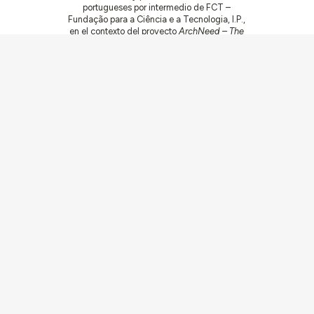
portugueses por intermedio de FCT –
Fundação para a Ciência e a Tecnologia, I.P.,
en el contexto del proyecto
ArchNeed – The
Architecture of Need: Community Facilities in
Portugal 1945-1985
(PTDC/ART-
DAQ/6510/2020).
Comunidades
Actividades
Edificios y conjuntos
Documentación
Agentes
Artículos y Noticias
Sobre
Conexiones
Equipo
Ficha Técnica
Contacto
Contribuya
Ecos