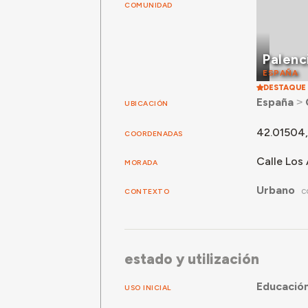
COMUNIDAD
Palenc
ESPAÑA
DESTAQUE
España
˃
UBICACIÓN
42.01504,
COORDENADAS
Calle Los 
MORADA
Urbano
CONTEXTO
C
estado y utilización
Educació
USO INICIAL