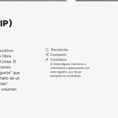
IP)
Recolectar
ducativo
Compartir
la Obra
Contribuir
Corea. El
Si tiene alguna memoria o
ciones
información relacionada con
este registro, por favor
uguete” que
envíenos su contributo.
tarlo de un
lán”.
el volumen