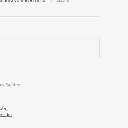
bra su 50 aniversario"
WEBSITE
tes fuentes
lán,
gio-de-