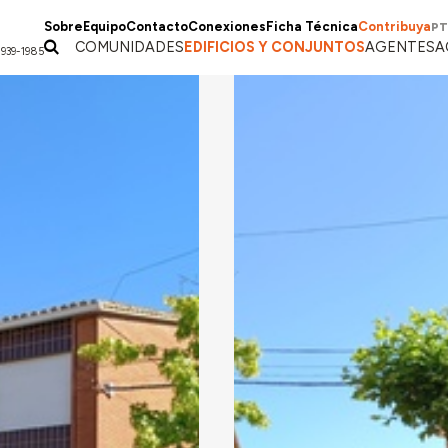
Sobre
Equipo
Contacto
Conexiones
Ficha Técnica
Contribuya
PT
COMUNIDADES
EDIFICIOS Y CONJUNTOS
AGENTES
A
1939-1985