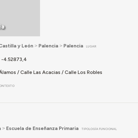
ia
Castilla y León
˃
Palencia
˃
Palencia
LUGAR
 -4.52873,4
Álamos / Calle Las Acacias / Calle Los Robles
ONTEXTO
n
˃
Escuela de Enseñanza Primaria
TIPOLOGÍA FUNCIONAL