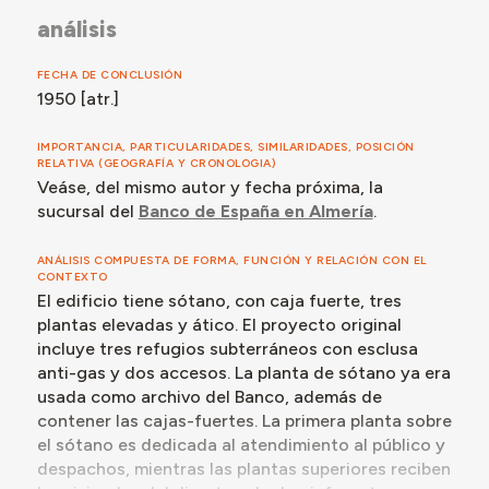
ocupa el sótano y la documentación es guardada en la
análisis
antigua caja fuerte.
FECHA DE CONCLUSIÓN
1950 [atr.]
IMPORTANCIA, PARTICULARIDADES, SIMILARIDADES, POSICIÓN
RELATIVA (GEOGRAFÍA Y CRONOLOGIA)
Veáse, del mismo autor y fecha próxima, la
sucursal del
Banco de España en Almería
.
ANÁLISIS COMPUESTA DE FORMA, FUNCIÓN Y RELACIÓN CON EL
CONTEXTO
El edificio tiene sótano, con caja fuerte, tres
plantas elevadas y ático. El proyecto original
incluye tres refugios subterráneos con esclusa
anti-gas y dos accesos. La planta de sótano ya era
usada como archivo del Banco, además de
contener las cajas-fuertes. La primera planta sobre
el sótano es dedicada al atendimiento al público y
despachos, mientras las plantas superiores reciben