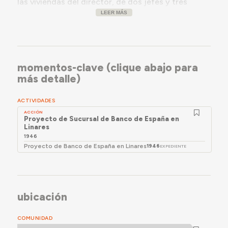
las viviendas del director, de dos jefes y tres
viviendas pequeñas. En la planta de atendimiento,
LEER MÁS
el vestíbulo central es cubierto por lucernario.
momentos-clave (clique abajo para
más detalle)
ACTIVIDADES
ACCIÓN
Proyecto de Sucursal de Banco de España en
Linares
1946
Proyecto de Banco de España en Linares
1946
EXPEDIENTE
ubicación
COMUNIDAD