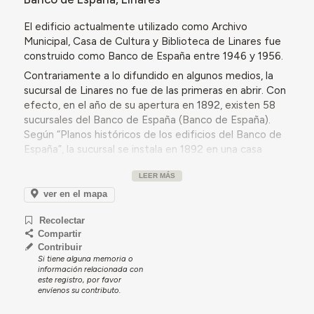
El edificio actualmente utilizado como Archivo
Municipal, Casa de Cultura y Biblioteca de Linares fue
construido como Banco de España entre 1946 y 1956.
Contrariamente a lo difundido en algunos medios, la
sucursal de Linares no fue de las primeras en abrir. Con
efecto, en el año de su apertura en 1892, existen 58
sucursales del Banco de España (Banco de España).
Según “Planos históricos de los edificios del Banco de
España”, la sucursal se instala en 1892 en una casa
alquilada a Expectación Arboledas en la calle del
LEER MÁS
General Echagüe nº6. En 1904, se traslada a un edificio
adquirido en propiedad en 1902 en la C/ Castillos nº2,
ver en el mapa
adaptado para uso de sucursal por el arquitecto José
Recolectar
de Astiz. En 1946 Romualdo de Madariaga firma el
Compartir
proyecto del último de los edificios de la sucursal de
Contribuir
Linares, en la entonces C/ José Antonio nº 66 [C/
Si tiene alguna memoria o
Corredera de San Marcos]. La sucursal se clausura en
información relacionada con
este registro, por favor
1978. Tras el cierre de la sucursal, el edificio sirve como
envíenos su contributo.
escuela, y actualmente recibe los servicios de Cultura
del Ayuntamiento de Linares. El archivo municipal