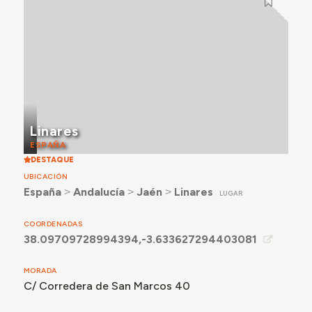
Linares
ESPAÑA
DESTAQUE
UBICACIÓN
España
˃
Andalucía
˃
Jaén
˃
Linares
LUGAR
COORDENADAS
38.09709728994394,-3.633627294403081
MORADA
C/ Corredera de San Marcos 40