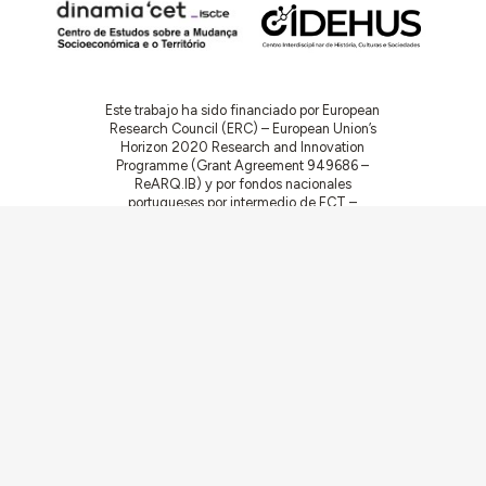
Este trabajo ha sido financiado por European
Research Council (ERC) – European Union’s
Horizon 2020 Research and Innovation
Programme (Grant Agreement 949686 –
ReARQ.IB) y por fondos nacionales
portugueses por intermedio de FCT –
Fundação para a Ciência e a Tecnologia, I.P.,
en el contexto del proyecto
ArchNeed – The
Architecture of Need: Community Facilities in
Portugal 1945-1985
(PTDC/ART-
DAQ/6510/2020).