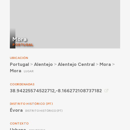
Mora
PORTUGAL
UBICACIÓN
Portugal
˃
Alentejo
˃
Alentejo Central
˃
Mora
˃
Mora
LUGAR
COORDENADAS
38.94225574522712,-8.166272108737182
DISTRITO HISTÓRICO (PT)
Évora
DISTRITO HISTÓRICO (PT)
CONTEXTO
Urbano