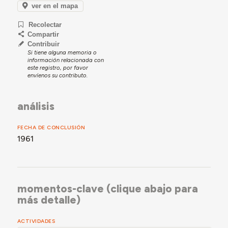
ver en el mapa
Para mais detalhes, consultar a secção Momentos-
chave, abaixo.
Recolectar
Compartir
Contribuir
Si tiene alguna memoria o
información relacionada con
este registro, por favor
envíenos su contributo.
análisis
FECHA DE CONCLUSIÓN
1961
momentos-clave (clique abajo para
más detalle)
ACTIVIDADES