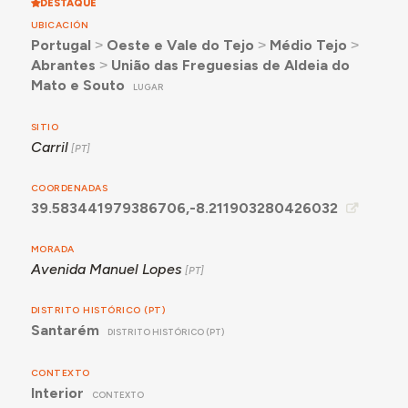
DESTAQUE
UBICACIÓN
Portugal
˃
Oeste e Vale do Tejo
˃
Médio Tejo
˃
Abrantes
˃
União das Freguesias de Aldeia do
Mato e Souto
LUGAR
SITIO
Carril
COORDENADAS
39.583441979386706,-8.211903280426032
MORADA
Avenida Manuel Lopes
DISTRITO HISTÓRICO (PT)
Santarém
DISTRITO HISTÓRICO (PT)
CONTEXTO
Interior
CONTEXTO