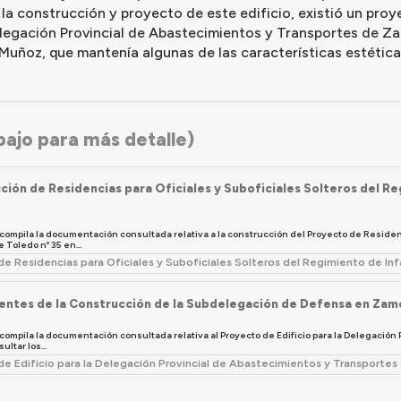
 la construcción y proyecto de este edificio, existió un proy
elegación Provincial de Abastecimientos y Transportes de Za
uñoz, que mantenía algunas de las características estéticas
ajo para más detalle)
ción de Residencias para Oficiales y Suboficiales Solteros del Re
 compila la documentación consultada relativa a la construcción del Proyecto de Residen
e Toledo nº 35 en...
e Residencias para Oficiales y Suboficiales Solteros del Regimiento de In
ntes de la Construcción de la Subdelegación de Defensa en Zam
 compila la documentación consultada relativa al Proyecto de Edificio para la Delegació
ultar los...
de Edificio para la Delegación Provincial de Abastecimientos y Transporte