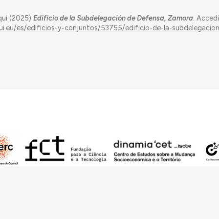
qui (2025)
Edificio de la Subdelegación de Defensa, Zamora
. Acced
ui.eu/es/edificios-y-conjuntos/53755/edificio-de-la-subdelegacio
do por European Research Council (ERC) – European Union’s Horizon 2020 Res
 ReARQ.IB) y por fondos nacionales portugueses por intermedio de FCT – Fund
contexto del proyecto
ArchNeed – The Architecture of Need: Community Facilitie