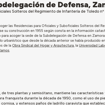
Subdelegación de Defensa, Z
iciales Solteros del Regimiento de Infantería de Toledo nº
coger las Residencias para Oficiales y Suboficiales Solteros del 
se su construcción en 1955 según consta en la información catastr
do para acoger la sede de la Subdelegación de Defensa en Zamora
lo urbanístico que desde la década anterior se había producido en
es de la
Obra Sindical del Hogar y Arquitectura
, la
Universidad Lab
 Ramos
.
o, de tres plantas y semisótano, mantiene las características 
ura franquista durante la década de 1950, como el uso de pi
cornisa, y extensos paños de ladrillo caravista que establece