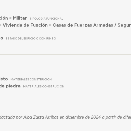
ción
˃
Militar
TIPOLOGÍA FUNCIONAL
˃
Vivienda de Función
˃
Casas de Fuerzas Armadas / Segur
do
ESTADO DEL EDIFÍCIO O CONJUNTO
isto
MATERIALES CONSTRUCIÓN
de piedra
MATERIALES CONSTRUCIÓN
dactada por Alba Zarza Arribas en diciembre de 2024 a partir de dife