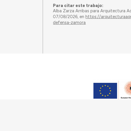
Para citar este trabajo:
Alba Zarza Arribas para Arquitectura A
07/08/2026, en
https://arquitecturaaq
defensa-zamora
Este trabajo ha sido financia
(Grant Agreement 949686 –
Tecnologia, I.P., en el 