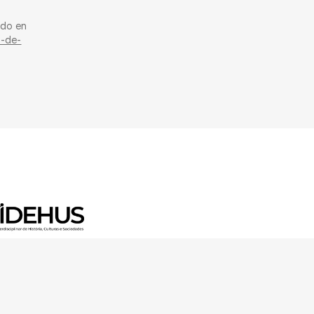
ido en
n-de-
earch and Innovation Programme
ação para a Ciência e a
s in Portugal 1945-1985