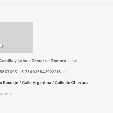
a
Castilla y León
˃
Zamora
˃
Zamora
LUGAR
756676951,-5.734025842922216
e Requejo / Calle Argentina / Calle de Churruca
ONTEXTO