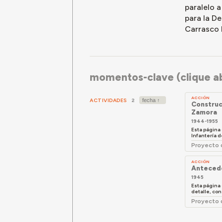
paralelo a
para la D
Carrasco M
momentos-clave (clique ab
ACCIÓN
ACTIVIDADES
2
Construc
Zamora
1944-1955
Esta página
Infantería d
Proyecto d
ACCIÓN
Antecede
1945
Esta página
detalle, cons
Proyecto 