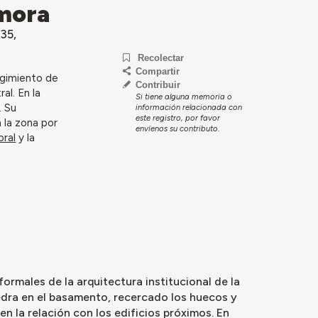
amora
 35,
Recolectar
Compartir
Regimiento de
Contribuir
al. En la
Si tiene alguna memoria o
. Su
información relacionada con
este registro, por favor
 la zona por
envíenos su contributo.
oral
y la
formales de la arquitectura institucional de la
edra en el basamento, recercado los huecos y
n la relación con los edificios próximos. En