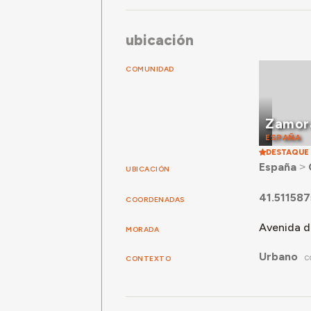
ubicación
COMUNIDAD
Zamor
ESPAÑA
DESTAQUE
España
˃
UBICACIÓN
41.51158
COORDENADAS
Avenida d
MORADA
Urbano
CONTEXTO
C