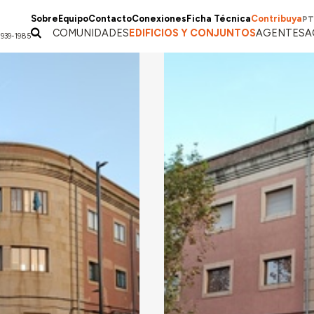
Sobre
Equipo
Contacto
Conexiones
Ficha Técnica
Contribuya
PT
COMUNIDADES
EDIFICIOS Y CONJUNTOS
AGENTES
A
1939-1985